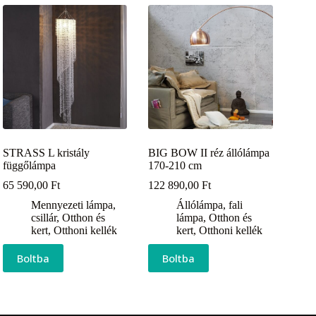
STRASS L kristály
BIG BOW II réz állólámpa
függőlámpa
170-210 cm
65 590,00
Ft
122 890,00
Ft
Mennyezeti lámpa,
Állólámpa, fali
csillár
,
Otthon és
lámpa
,
Otthon és
kert
,
Otthoni kellék
kert
,
Otthoni kellék
Boltba
Boltba