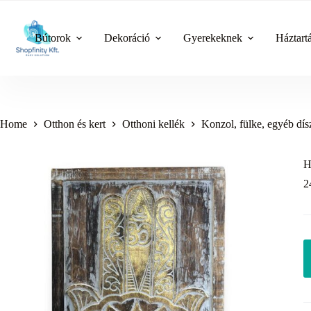
Skip
to
content
Bútorok
Dekoráció
Gyerekeknek
Háztart
Home
Otthon és kert
Otthoni kellék
Konzol, fülke, egyéb dís
H
2