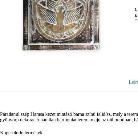
C
K
O
Leír
Páratlanul szép Hamsa kezet mintázó barna színű falidísz, mely a tere
gyönyörű dekoráció páratlan harmóniát teremt majd az otthonodban, bá
Kapcsolódó termékek