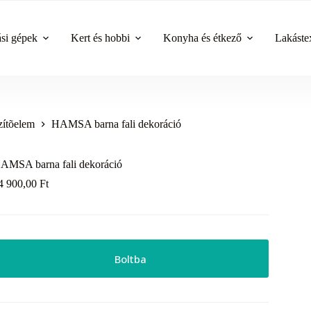
ási gépek
Kert és hobbi
Konyha és étkező
Lakástex
zítõelem
HAMSA barna fali dekoráció
AMSA barna fali dekoráció
4 900,00
Ft
Boltba