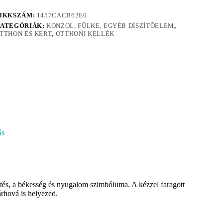
IKKSZÁM:
1457CACB62E0
ATEGÓRIÁK:
KONZOL, FÜLKE, EGYÉB DÍSZÍTÕELEM
,
TTHON ÉS KERT
,
OTTHONI KELLÉK
ás
mtés, a békesség és nyugalom szimbóluma. A kézzel faragott
rhová is helyezed.