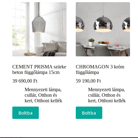
CEMENT PRISMA szürke
CHROMAGON 3 króm
beton függőlámpa 15cm
függőlámpa
39 690,00
Ft
59 190,00
Ft
Mennyezeti lámpa,
Mennyezeti lámpa,
csillár
,
Otthon és
csillár
,
Otthon és
kert
,
Otthoni kellék
kert
,
Otthoni kellék
Boltba
Boltba