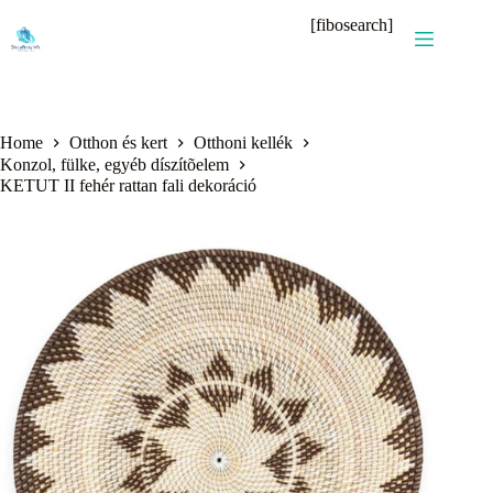
Skip
[fibosearch]
to
content
Home
Otthon és kert
Otthoni kellék
Konzol, fülke, egyéb díszítõelem
KETUT II fehér rattan fali dekoráció