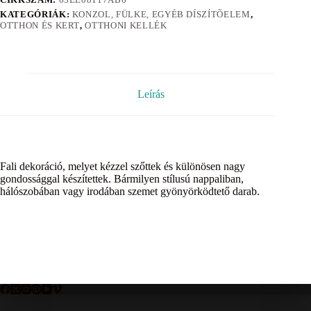
KATEGÓRIÁK:
KONZOL, FÜLKE, EGYÉB DÍSZÍTÕELEM
,
OTTHON ÉS KERT
,
OTTHONI KELLÉK
Leírás
Fali dekoráció, melyet kézzel szőttek és különösen nagy
gondossággal készítettek. Bármilyen stílusú nappaliban,
hálószobában vagy irodában szemet gyönyörködtető darab.