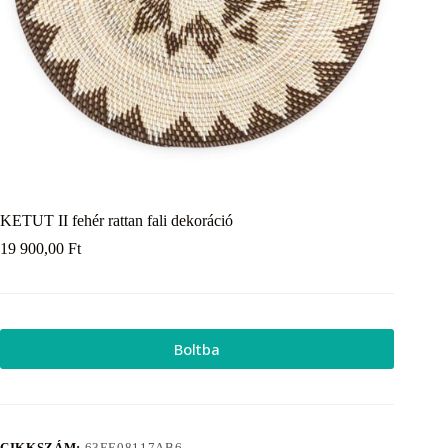
KETUT II fehér rattan fali dekoráció
19 900,00
Ft
Boltba
CIKKSZÁM:
63EE08117AB6