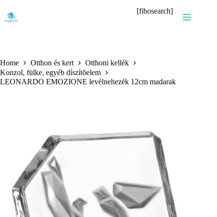
Skip
[fibosearch]
to
content
Home
Otthon és kert
Otthoni kellék
Konzol, fülke, egyéb díszítõelem
LEONARDO EMOZIONE levélnehezék 12cm madarak