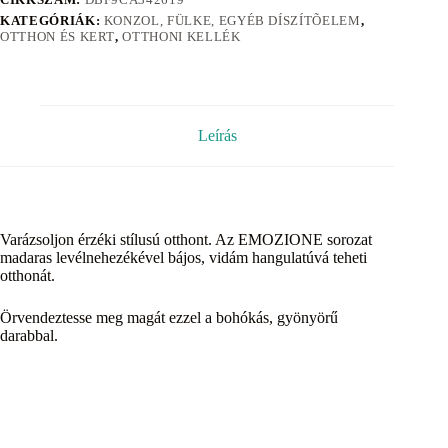
KATEGÓRIÁK:
KONZOL, FÜLKE, EGYÉB DÍSZÍTÕELEM
,
OTTHON ÉS KERT
,
OTTHONI KELLÉK
Leírás
Varázsoljon érzéki stílusú otthont. Az EMOZIONE sorozat
madaras levélnehezékével bájos, vidám hangulatúvá teheti
otthonát.
Örvendeztesse meg magát ezzel a bohókás, gyönyörű
darabbal.