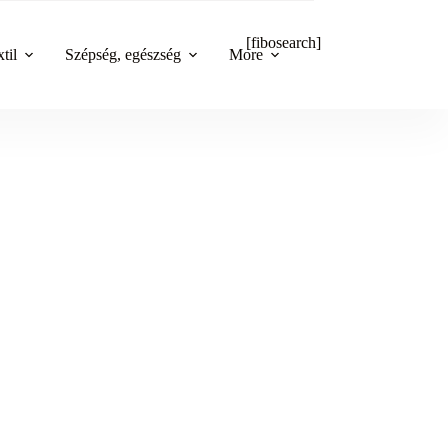
[fibosearch]
til
Szépség, egészség
More