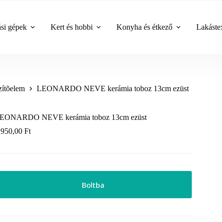
ási gépek
Kert és hobbi
Konyha és étkező
Lakástex
zítõelem
LEONARDO NEVE kerámia toboz 13cm ezüst
EONARDO NEVE kerámia toboz 13cm ezüst
 950,00
Ft
Boltba