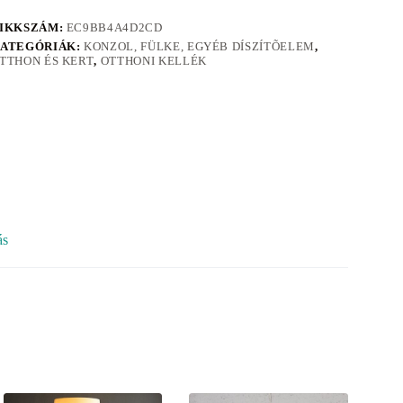
IKKSZÁM:
EC9BB4A4D2CD
ATEGÓRIÁK:
KONZOL, FÜLKE, EGYÉB DÍSZÍTÕELEM
,
TTHON ÉS KERT
,
OTTHONI KELLÉK
ás