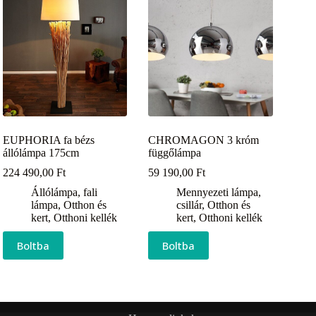
EUPHORIA fa bézs
CHROMAGON 3 króm
állólámpa 175cm
függőlámpa
224 490,00
Ft
59 190,00
Ft
Állólámpa, fali
Mennyezeti lámpa,
lámpa
,
Otthon és
csillár
,
Otthon és
kert
,
Otthoni kellék
kert
,
Otthoni kellék
Boltba
Boltba