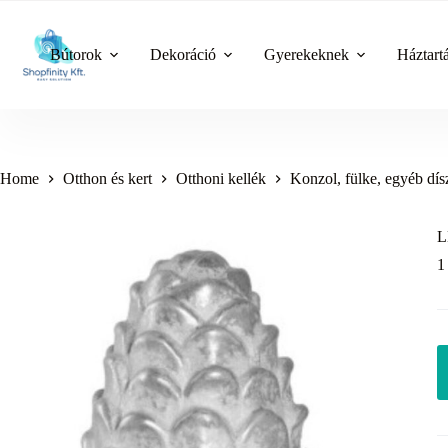
Skip
to
content
Bútorok
Dekoráció
Gyerekeknek
Háztart
Home
Otthon és kert
Otthoni kellék
Konzol, fülke, egyéb dís
L
1