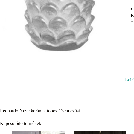
C
K
O
Leír
Leonardo Neve kerámia toboz 13cm ezüst
Kapcsolódó termékek