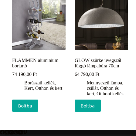
FLAMMEN aluminium
GLOW szürke üvegszál
bortartó
függő lámpabúra 70cm
74 190,00
Ft
64 790,00
Ft
Borászati kellék
,
Mennyezeti lámpa,
Kert
,
Otthon és kert
csillár
,
Otthon és
kert
,
Otthoni kellék
Boltba
Boltba