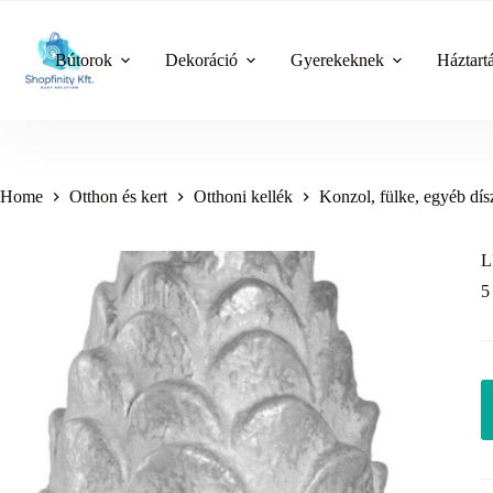
Skip
to
content
Bútorok
Dekoráció
Gyerekeknek
Háztart
Home
Otthon és kert
Otthoni kellék
Konzol, fülke, egyéb dís
L
5