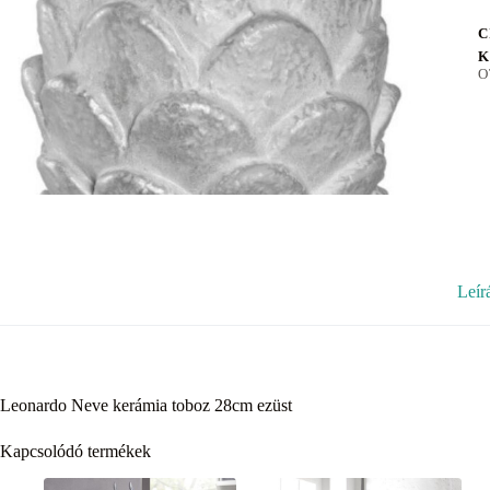
C
K
O
Leír
Leonardo Neve kerámia toboz 28cm ezüst
Kapcsolódó termékek