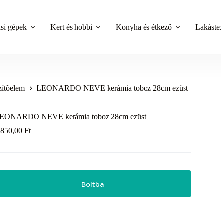
ási gépek
Kert és hobbi
Konyha és étkező
Lakástex
zítõelem
LEONARDO NEVE kerámia toboz 28cm ezüst
EONARDO NEVE kerámia toboz 28cm ezüst
 850,00
Ft
Boltba