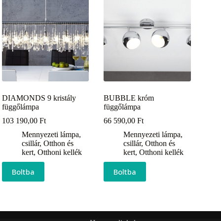
DIAMONDS 9 kristály
BUBBLE króm
függőlámpa
függőlámpa
103 190,00
Ft
66 590,00
Ft
Mennyezeti lámpa,
Mennyezeti lámpa,
csillár
,
Otthon és
csillár
,
Otthon és
kert
,
Otthoni kellék
kert
,
Otthoni kellék
Boltba
Boltba