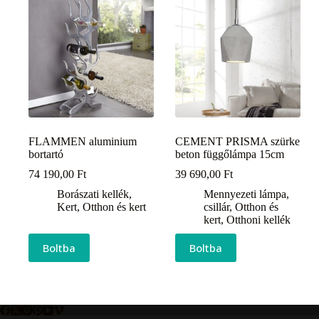
FLAMMEN aluminium
CEMENT PRISMA szürke
bortartó
beton függőlámpa 15cm
74 190,00
Ft
39 690,00
Ft
Borászati kellék
,
Mennyezeti lámpa,
Kert
,
Otthon és kert
csillár
,
Otthon és
kert
,
Otthoni kellék
Boltba
Boltba