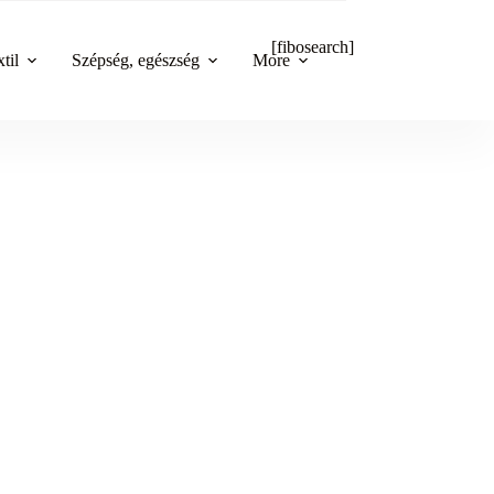
[fibosearch]
til
Szépség, egészség
More