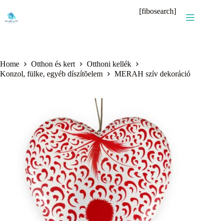
Skip
[fibosearch]
to
content
Home
Otthon és kert
Otthoni kellék
Konzol, fülke, egyéb díszítõelem
MERAH szív dekoráció