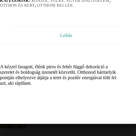
KATEGÓRIÁK:
KONZOL, FÜLKE, EGYÉB DÍSZÍTÕELEM
,
OTTHON ÉS KERT
,
OTTHONI KELLÉK
Leírás
A kézzel faragott, élénk piros és fehér függő dekoráció a
szeretet és boldogság üzenetét közvetíti. Otthonod bármelyik
pontján elhelyezve átjárja a teret és pozitív energiával tölti fel
azt, aki rápillant.