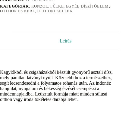
KATEGÓRIÁK:
KONZOL, FÜLKE, EGYÉB DÍSZÍTÕELEM
,
OTTHON ÉS KERT
,
OTTHONI KELLÉK
Leírás
Kagylókból és csigaházakból készült gyönyörű asztali dísz,
mely páratlan látványt nyújt. Közelebb hoz a természethez,
segít lecsendesedni a folyamatos rohanás után. Az indonéz
hangulat, nyugalom és békesség érzését csempészi a
mindennapjaidba. Letisztult formája miatt minden stílusú
otthon vagy iroda tökéletes darabja lehet.