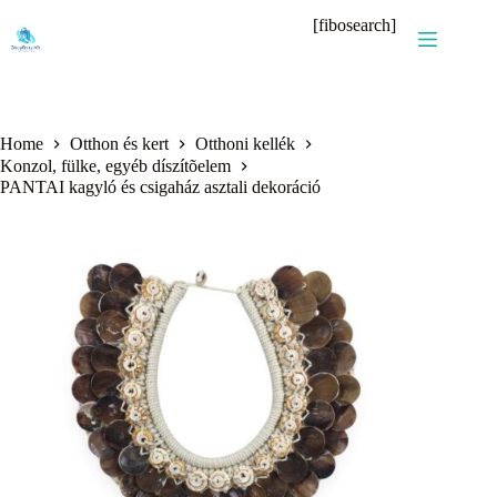
Skip
[fibosearch]
to
content
Home
Otthon és kert
Otthoni kellék
Konzol, fülke, egyéb díszítõelem
PANTAI kagyló és csigaház asztali dekoráció