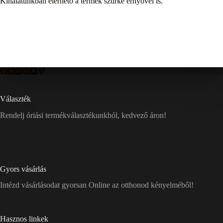
Kínálatunkban elérhető a termék szürke ernyővel is.
Választék
Rendelj óriási termékválasztékunkból, kedvező áron!
Gyors vásárlás
Intézd vásárlásodat gyorsan Online az otthonod kényelméből!
Hasznos linkek