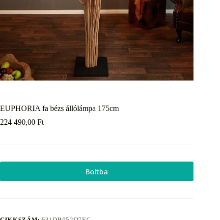
EUPHORIA fa bézs állólámpa 175cm
224 490,00
Ft
Boltba
CIKKSZÁM:
F31DB052D7EC