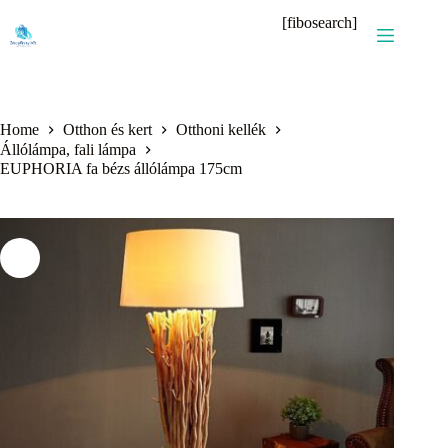
Skip
[fibosearch]
to
content
Home
Otthon és kert
Otthoni kellék
Állólámpa, fali lámpa
EUPHORIA fa bézs állólámpa 175cm