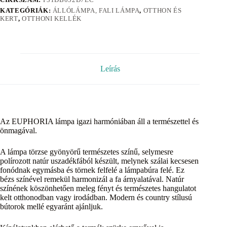
KATEGÓRIÁK:
ÁLLÓLÁMPA, FALI LÁMPA
,
OTTHON ÉS
KERT
,
OTTHONI KELLÉK
Leírás
Az EUPHORIA lámpa igazi harmóniában áll a természettel és
önmagával.
A lámpa törzse gyönyörű természetes színű, selymesre
polírozott natúr uszadékfából készült, melynek szálai kecsesen
fonódnak egymásba és törnek felfelé a lámpabúra felé. Ez
bézs színével remekül harmonizál a fa árnyalatával. Natúr
színének köszönhetően meleg fényt és természetes hangulatot
kelt otthonodban vagy irodádban. Modern és country stílusú
bútorok mellé egyaránt ajánljuk.