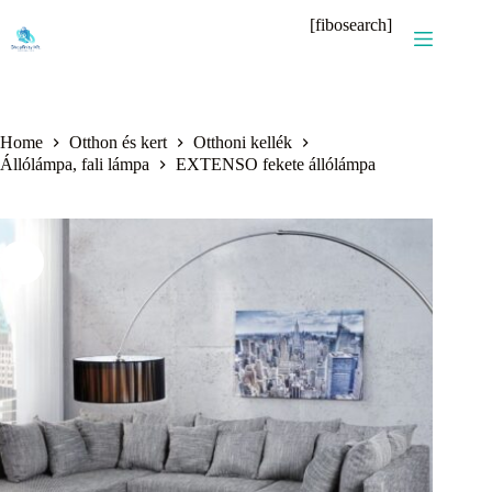
Skip
[fibosearch]
to
content
Home
Otthon és kert
Otthoni kellék
Állólámpa, fali lámpa
EXTENSO fekete állólámpa