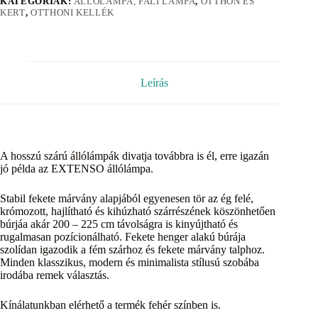
KATEGÓRIÁK:
ÁLLÓLÁMPA, FALI LÁMPA
,
OTTHON ÉS
KERT
,
OTTHONI KELLÉK
Leírás
A hosszú szárú állólámpák divatja továbbra is él, erre igazán
jó példa az EXTENSO állólámpa.
Stabil fekete márvány alapjából egyenesen tör az ég felé,
krómozott, hajlítható és kihúzható szárrészének köszönhetően
búrjáa akár 200 – 225 cm távolságra is kinyújtható és
rugalmasan pozícionálható. Fekete henger alakú búrája
szolídan igazodik a fém szárhoz és fekete márvány talphoz.
Minden klasszikus, modern és minimalista stílusú szobába
irodába remek választás.
Kínálatunkban elérhető a termék fehér színben is.