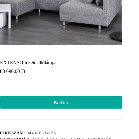
EXTENSO fekete állólámpa
83 690,00
Ft
Boltba
CIKKSZÁM:
B4438B834155