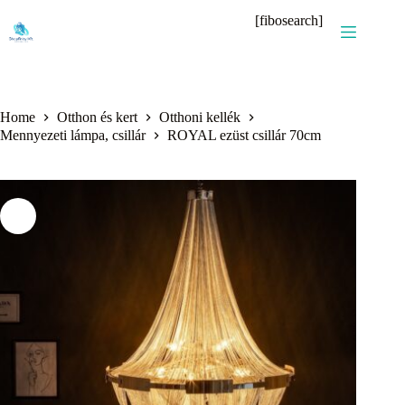
Skip
[fibosearch]
to
content
Home
Otthon és kert
Otthoni kellék
Mennyezeti lámpa, csillár
ROYAL ezüst csillár 70cm