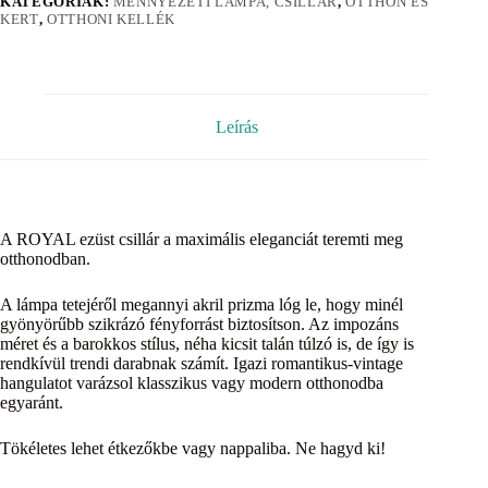
KATEGÓRIÁK:
MENNYEZETI LÁMPA, CSILLÁR
,
OTTHON ÉS
KERT
,
OTTHONI KELLÉK
Leírás
A ROYAL ezüst csillár a maximális eleganciát teremti meg
otthonodban.
A lámpa tetejéről megannyi akril prizma lóg le, hogy minél
gyönyörűbb szikrázó fényforrást biztosítson. Az impozáns
méret és a barokkos stílus, néha kicsit talán túlzó is, de így is
rendkívül trendi darabnak számít. Igazi romantikus-vintage
hangulatot varázsol klasszikus vagy modern otthonodba
egyaránt.
Tökéletes lehet étkezőkbe vagy nappaliba. Ne hagyd ki!