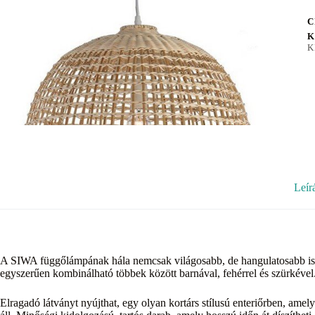
C
K
K
Leír
A SIWA függőlámpának hála nemcsak világosabb, de hangulatosabb is le
egyszerűen kombinálható többek között barnával, fehérrel és szürkével
Elragadó látványt nyújthat, egy olyan kortárs stílusú enteriőrben, am