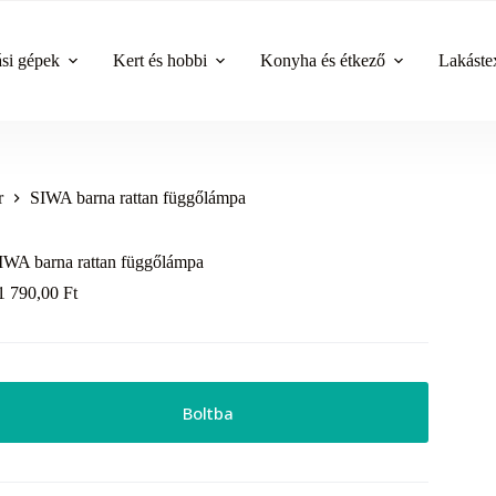
ási gépek
Kert és hobbi
Konyha és étkező
Lakástex
r
SIWA barna rattan függőlámpa
IWA barna rattan függőlámpa
1 790,00
Ft
Boltba