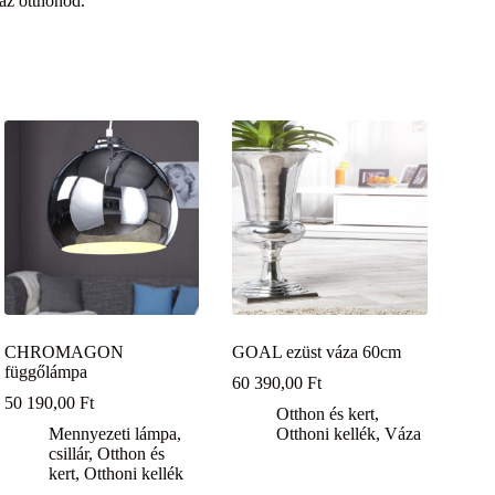
 az otthonod.
CHROMAGON
GOAL ezüst váza 60cm
függőlámpa
60 390,00
Ft
50 190,00
Ft
Otthon és kert
,
Mennyezeti lámpa,
Otthoni kellék
,
Váza
csillár
,
Otthon és
kert
,
Otthoni kellék