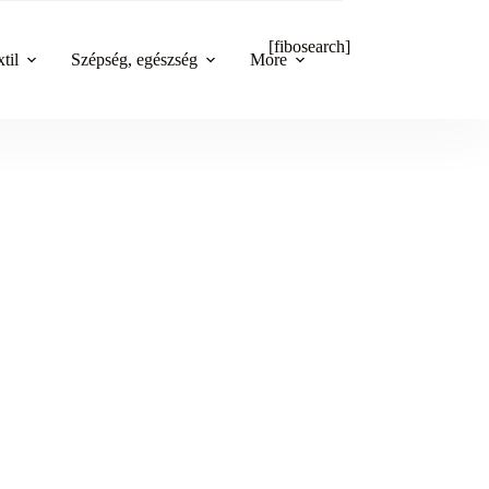
[fibosearch]
til
Szépség, egészség
More