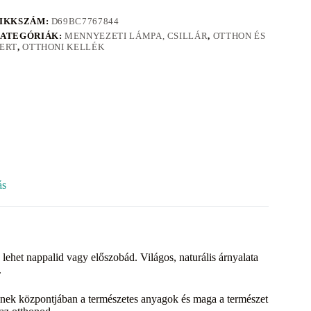
IKKSZÁM:
D69BC7767844
ATEGÓRIÁK:
MENNYEZETI LÁMPA, CSILLÁR
,
OTTHON ÉS
ERT
,
OTTHONI KELLÉK
ás
het nappalid vagy előszobád. Világos, naturális árnyalata
.
elynek központjában a természetes anyagok és maga a természet