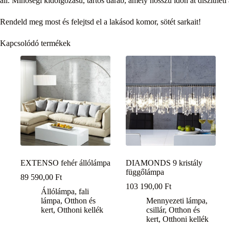
áll. Minőségi kidolgozású, tartós darab, amely hosszú időn át díszítheti
Rendeld meg most és felejtsd el a lakásod komor, sötét sarkait!
Kapcsolódó termékek
EXTENSO fehér állólámpa
DIAMONDS 9 kristály
függőlámpa
89 590,00
Ft
103 190,00
Ft
Állólámpa, fali
lámpa
,
Otthon és
Mennyezeti lámpa,
kert
,
Otthoni kellék
csillár
,
Otthon és
kert
,
Otthoni kellék