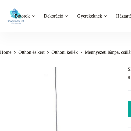
Skip
to
content
Bútorok
Dekoráció
Gyerekeknek
Háztart
Home
Otthon és kert
Otthoni kellék
Mennyezeti lámpa, csillá
S
8