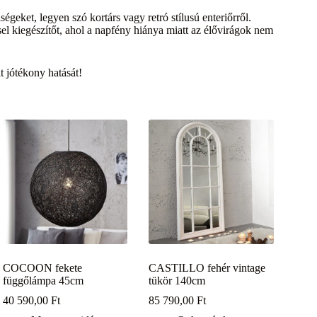
ségeket, legyen szó kortárs vagy retró stílusú enteriőrről.
sel kiegészítőt, ahol a napfény hiánya miatt az élővirágok nem
 jótékony hatását!
COCOON fekete
CASTILLO fehér vintage
függőlámpa 45cm
tükör 140cm
40 590,00
Ft
85 790,00
Ft