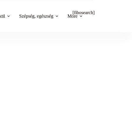
[fibosearch]
til
Szépség, egészség
More