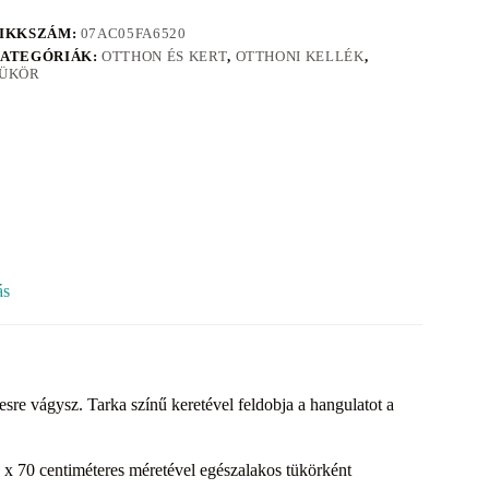
IKKSZÁM:
07AC05FA6520
ATEGÓRIÁK:
OTTHON ÉS KERT
,
OTTHONI KELLÉK
,
ÜKÖR
ás
re vágysz. Tarka színű keretével feldobja a hangulatot a
0 x 70 centiméteres méretével egészalakos tükörként