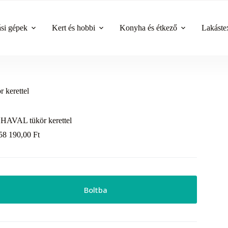
ási gépek
Kert és hobbi
Konyha és étkező
Lakástex
kerettel
HAVAL tükör kerettel
58 190,00
Ft
Boltba