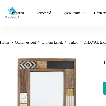
Skip
to
content
Bútorok
Dekoráció
Gyerekeknek
Háztart
Home
Otthon és kert
Otthoni kellék
Tükör
DHAVAL tükör 
D
1