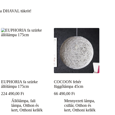
ed a DHAVAL tükröt!
EUPHORIA fa szürke
COCOON fehér
állólámpa 175cm
függőlámpa 45cm
224 490,00
Ft
66 490,00
Ft
Állólámpa, fali
Mennyezeti lámpa,
lámpa
,
Otthon és
csillár
,
Otthon és
kert
,
Otthoni kellék
kert
,
Otthoni kellék