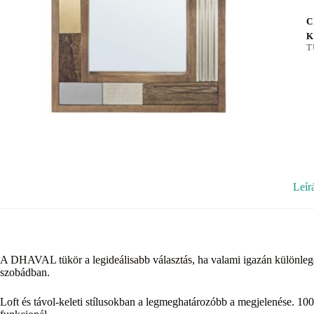
C
K
T
Leír
A DHAVAL tükör a legideálisabb választás, ha valami igazán különleges
szobádban.
Loft és távol-keleti stílusokban a legmeghatározóbb a megjelenése. 10