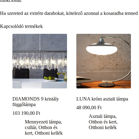
funkcionál.
Ha szereted az extrém darabokat, kötelező azonnal a kosaradba tenn
Kapcsolódó termékek
DIAMONDS 9 kristály
LUNA króm asztali lámpa
függőlámpa
48 090,00
Ft
103 190,00
Ft
Asztali lámpa
,
Mennyezeti lámpa,
Otthon és kert
,
csillár
,
Otthon és
Otthoni kellék
kert
,
Otthoni kellék