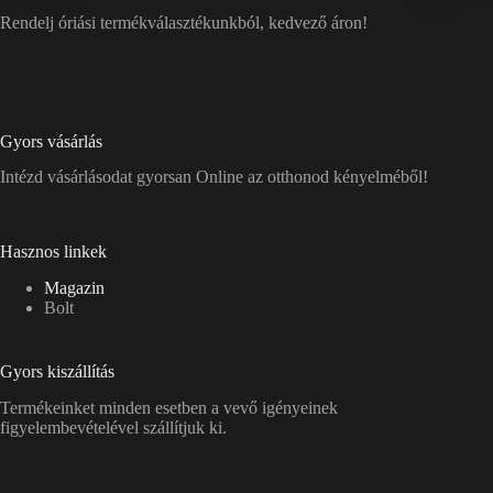
Rendelj óriási termékválasztékunkból, kedvező áron!
Gyors vásárlás
Intézd vásárlásodat gyorsan Online az otthonod kényelméből!
Hasznos linkek
Magazin
Bolt
Gyors kiszállítás
Termékeinket minden esetben a vevő igényeinek
figyelembevételével szállítjuk ki.