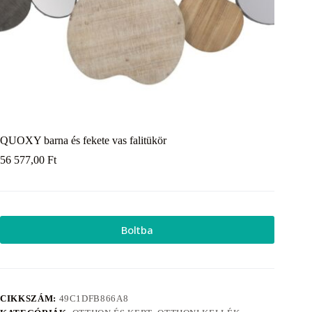
QUOXY barna és fekete vas falitükör
56 577,00
Ft
Boltba
CIKKSZÁM:
49C1DFB866A8