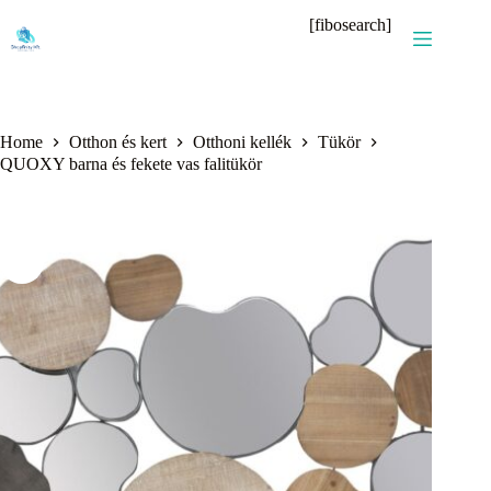
Skip
[fibosearch]
to
content
Home
Otthon és kert
Otthoni kellék
Tükör
QUOXY barna és fekete vas falitükör