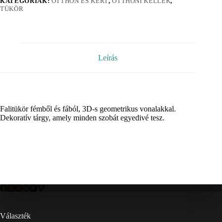
KATEGÓRIÁK:
OTTHON ÉS KERT
,
OTTHONI KELLÉK
,
TÜKÖR
Leírás
Falitükör fémből és fából, 3D-s geometrikus vonalakkal.
Dekoratív tárgy, amely minden szobát egyedivé tesz.
Választék