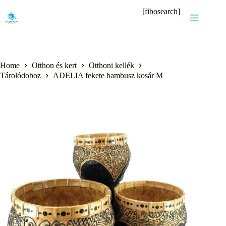
Skip
[fibosearch]
to
content
Home
Otthon és kert
Otthoni kellék
Tárolódoboz
ADELIA fekete bambusz kosár M