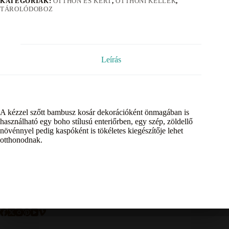
KATEGÓRIÁK:
OTTHON ÉS KERT
,
OTTHONI KELLÉK
,
TÁROLÓDOBOZ
Leírás
A kézzel szőtt bambusz kosár dekorációként önmagában is
használható egy boho stílusú enteriőrben, egy szép, zöldellő
növénnyel pedig kaspóként is tökéletes kiegészítője lehet
otthonodnak.