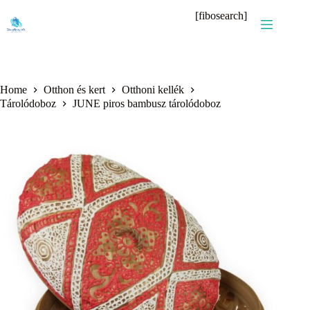
Skip
[fibosearch]
to
content
Home
Otthon és kert
Otthoni kellék
Tárolódoboz
JUNE piros bambusz tárolódoboz