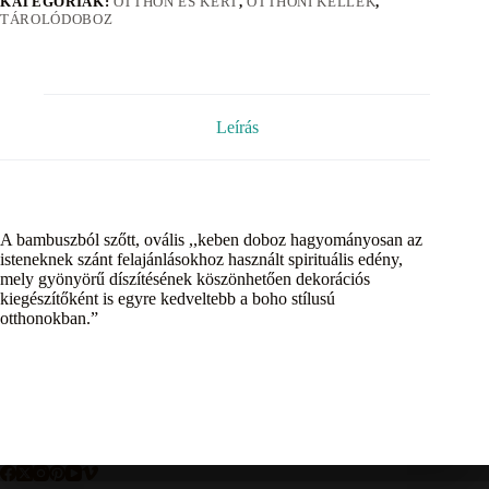
KATEGÓRIÁK:
OTTHON ÉS KERT
,
OTTHONI KELLÉK
,
TÁROLÓDOBOZ
Leírás
A bambuszból szőtt, ovális ,,keben doboz hagyományosan az
isteneknek szánt felajánlásokhoz használt spirituális edény,
mely gyönyörű díszítésének köszönhetően dekorációs
kiegészítőként is egyre kedveltebb a boho stílusú
otthonokban.”