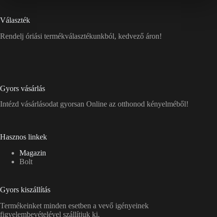
Választék
Rendelj óriási termékválasztékunkból, kedvező áron!
Gyors vásárlás
Intézd vásárlásodat gyorsan Online az otthonod kényelméből!
Hasznos linkek
Magazin
Bolt
Gyors kiszállítás
Termékeinket minden esetben a vevő igényeinek
figyelembevételével szállítjuk ki.