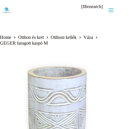
Skip
[fibosearch]
to
content
Home
Otthon és kert
Otthoni kellék
Váza
GEGER faragott kaspó M