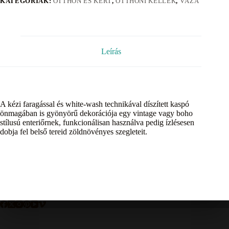
KATEGÓRIÁK:
OTTHON ÉS KERT
,
OTTHONI KELLÉK
,
VÁZA
Leírás
A kézi faragással és white-wash technikával díszített kaspó
önmagában is gyönyörű dekorációja egy vintage vagy boho
stílusú enteriőrnek, funkcionálisan használva pedig ízlésesen
dobja fel belső tereid zöldnövényes szegleteit.