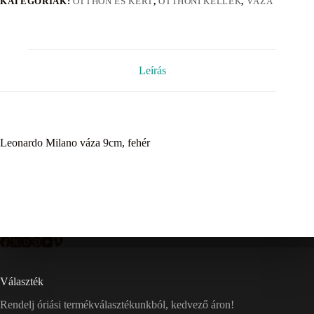
KATEGÓRIÁK:
OTTHON ÉS KERT
,
OTTHONI KELLÉK
,
VÁZA
Leírás
Leonardo Milano váza 9cm, fehér
Választék
Rendelj óriási termékválasztékunkból, kedvező áron!