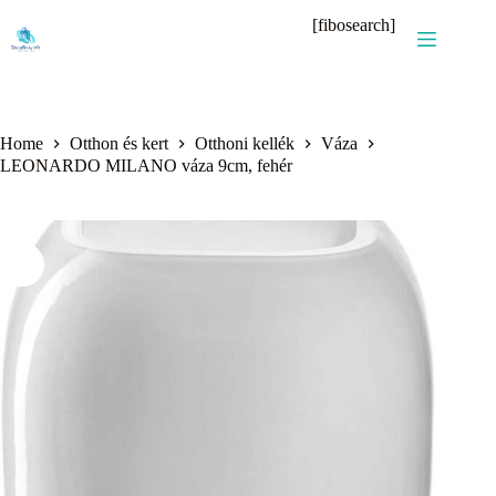
Skip
[fibosearch]
to
content
Home
Otthon és kert
Otthoni kellék
Váza
LEONARDO MILANO váza 9cm, fehér