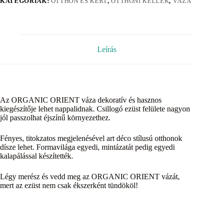
KATEGÓRIÁK:
OTTHON ÉS KERT
,
OTTHONI KELLÉK
,
VÁZA
Leírás
Az ORGANIC ORIENT váza dekoratív és hasznos
kiegészítője lehet nappalidnak. Csillogó ezüst felülete nagyon
jól passzolhat éjszínű környezethez.
Fényes, titokzatos megjelenésével art déco stílusú otthonok
dísze lehet. Formavilága egyedi, mintázatát pedig egyedi
kalapálással készítették.
Légy merész és vedd meg az ORGANIC ORIENT vázát,
mert az ezüst nem csak ékszerként tündököl!