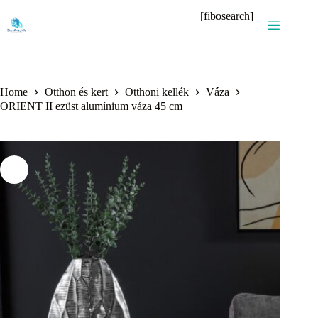
Skip
[fibosearch]
to
content
Home
Otthon és kert
Otthoni kellék
Váza
ORIENT II ezüst alumínium váza 45 cm