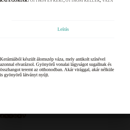
KATEGÓRIÁK:
OTTHON ÉS KERT
,
OTTHONI KELLÉK
,
VÁZA
Leírás
Kerámiából készült álomszép váza, mely antikolt színével
azonnal elvarázsol. Gyönyörű vonalai lágyságot sugallnak és
összhangot teremt az otthonodban. Akár virággal, akár nélküle
is gyönyörű látványt nyújt.