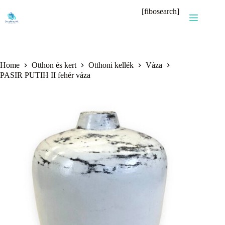
Skip
[fibosearch]
to
content
Home
Otthon és kert
Otthoni kellék
Váza
PASIR PUTIH II fehér váza