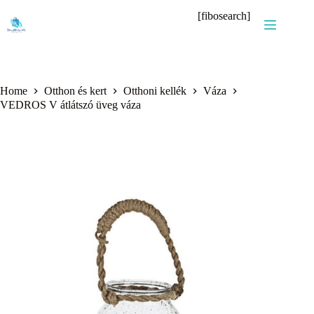
Skip
[fibosearch]
to
content
Home
Otthon és kert
Otthoni kellék
Váza
VEDROS V átlátszó üveg váza