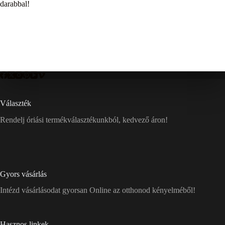
darabbal!
Választék
Rendelj óriási termékválasztékunkból, kedvező áron!
Gyors vásárlás
Intézd vásárlásodat gyorsan Online az otthonod kényelméből!
Hasznos linkek