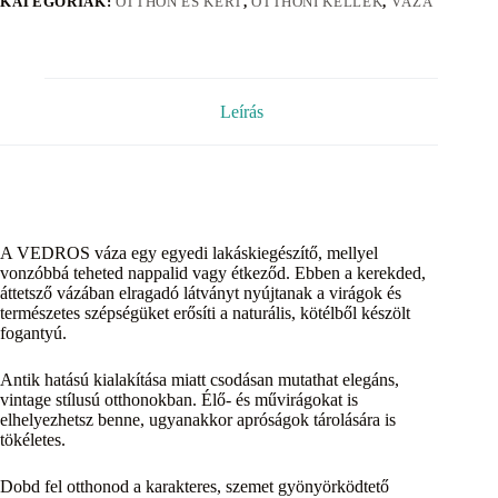
KATEGÓRIÁK:
OTTHON ÉS KERT
,
OTTHONI KELLÉK
,
VÁZA
Leírás
A VEDROS váza egy egyedi lakáskiegészítő, mellyel
vonzóbbá teheted nappalid vagy étkeződ. Ebben a kerekded,
áttetsző vázában elragadó látványt nyújtanak a virágok és
természetes szépségüket erősíti a naturális, kötélből készölt
fogantyú.
Antik hatású kialakítása miatt csodásan mutathat elegáns,
vintage stílusú otthonokban. Élő- és művirágokat is
elhelyezhetsz benne, ugyanakkor apróságok tárolására is
tökéletes.
Dobd fel otthonod a karakteres, szemet gyönyörködtető