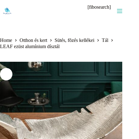
Skip
[fibosearch]
to
content
Home
Otthon és kert
Sütés, fõzés kellékei
Tál
LEAF ezüst alumínium dísztál