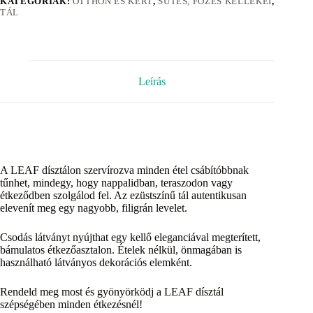
KATEGÓRIÁK:
OTTHON ÉS KERT
,
SÜTÉS, FÕZÉS KELLÉKEI
,
TÁL
Leírás
A LEAF dísztálon szervírozva minden étel csábítóbbnak
tűnhet, mindegy, hogy nappalidban, teraszodon vagy
étkeződben szolgálod fel. Az ezüstszínű tál autentikusan
elevenít meg egy nagyobb, filigrán levelet.
Csodás látványt nyújthat egy kellő eleganciával megterített,
bámulatos étkezőasztalon. Ételek nélkül, önmagában is
használható látványos dekorációs elemként.
Rendeld meg most és gyönyörködj a LEAF dísztál
szépségében minden étkezésnél!