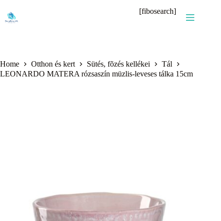
Skip
[fibosearch]
to
content
Home
Otthon és kert
Sütés, fõzés kellékei
Tál
LEONARDO MATERA rózsaszín müzlis-leveses tálka 15cm