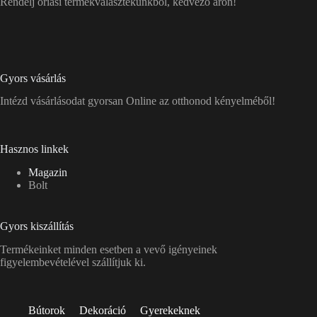
Rendelj óriási termékválasztékunkból, kedvező áron!
Gyors vásárlás
Intézd vásárlásodat gyorsan Online az otthonod kényelméből!
Hasznos linkek
Magazin
Bolt
Gyors kiszállítás
Termékeinket minden esetben a vevő igényeinek
figyelembevételével szállítjuk ki.
Bútorok
Dekoráció
Gyerekeknek