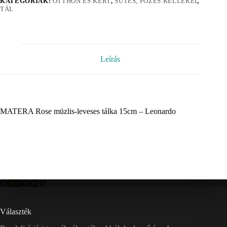
KATEGÓRIÁK:
OTTHON ÉS KERT
,
SÜTÉS, FÕZÉS KELLÉKEI
,
TÁL
Leírás
MATERA Rose müzlis-leveses tálka 15cm – Leonardo
Választék