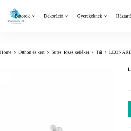
Skip
to
content
Bútorok
Dekoráció
Gyerekeknek
Háztart
Home
Otthon és kert
Sütés, fõzés kellékei
Tál
LEONARDO 
L
1