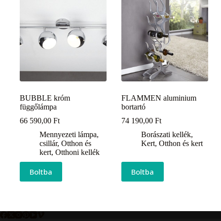
BUBBLE króm
FLAMMEN aluminium
függőlámpa
bortartó
66 590,00
Ft
74 190,00
Ft
Mennyezeti lámpa,
Borászati kellék
,
csillár
,
Otthon és
Kert
,
Otthon és kert
kert
,
Otthoni kellék
Boltba
Boltba