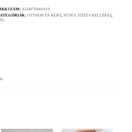
IKKSZÁM:
A34B70840410
ATEGÓRIÁK:
OTTHON ÉS KERT
,
SÜTÉS, FÕZÉS KELLÉKEI
,
ÁL
ás