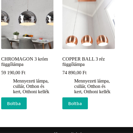
CHROMAGON 3 króm
COPPER BALL 3 réz
függőlámpa
függőlámpa
59 190,00
Ft
74 890,00
Ft
Mennyezeti lámpa,
Mennyezeti lámpa,
csillár
,
Otthon és
csillár
,
Otthon és
kert
,
Otthoni kellék
kert
,
Otthoni kellék
Boltba
Boltba