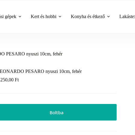
ási gépek
Kert és hobbi
Konyha és étkező
Lakástex
PESARO nyuszi 10cm, fehér
EONARDO PESARO nyuszi 10cm, fehér
 250,00
Ft
Boltba