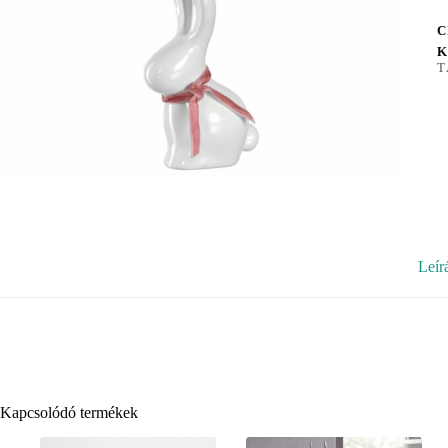
C
K
T
Leír
Kapcsolódó termékek