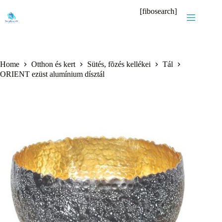
Skip
[fibosearch]
to
content
Home
Otthon és kert
Sütés, fõzés kellékei
Tál
ORIENT ezüst alumínium dísztál