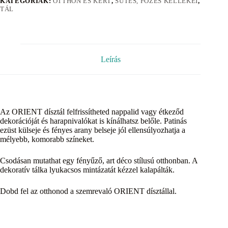
KATEGÓRIÁK:
OTTHON ÉS KERT
,
SÜTÉS, FÕZÉS KELLÉKEI
,
TÁL
Leírás
Az ORIENT dísztál felfrissítheted nappalid vagy étkeződ
dekorációját és harapnivalókat is kínálhatsz belőle. Patinás
ezüst külseje és fényes arany belseje jól ellensúlyozhatja a
mélyebb, komorabb színeket.
Csodásan mutathat egy fényűző, art déco stílusú otthonban. A
dekoratív tálka lyukacsos mintázatát kézzel kalapálták.
Dobd fel az otthonod a szemrevaló ORIENT dísztállal.