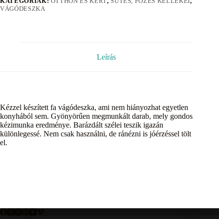
KATEGÓRIÁK:
OTTHON ÉS KERT
,
SÜTÉS, FÕZÉS KELLÉKEI
,
VÁGÓDESZKA
Leírás
Kézzel készített fa vágódeszka, ami nem hiányozhat egyetlen
konyhából sem. Gyönyörűen megmunkált darab, mely gondos
kézimunka eredménye. Barázdált szélei teszik igazán
különlegessé. Nem csak használni, de ránézni is jóérzéssel tölt
el.