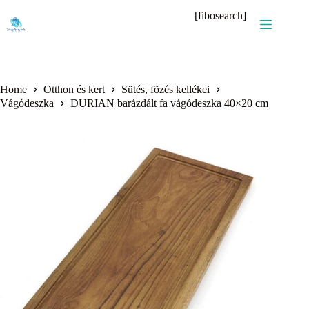
Skip
[fibosearch]
to
content
Home
Otthon és kert
Sütés, fõzés kellékei
Vágódeszka
DURIAN barázdált fa vágódeszka 40×20 cm