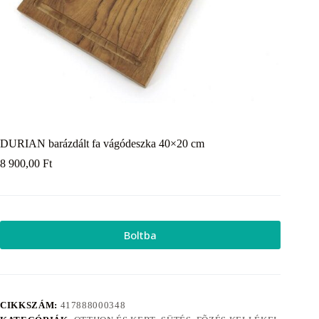
DURIAN barázdált fa vágódeszka 40×20 cm
8 900,00
Ft
Boltba
CIKKSZÁM:
417888000348