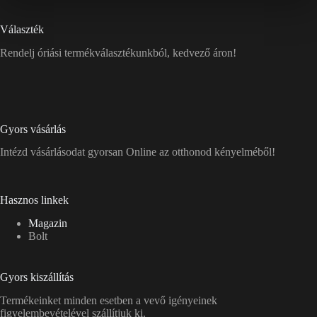
Választék
Rendelj óriási termékválasztékunkból, kedvező áron!
Gyors vásárlás
Intézd vásárlásodat gyorsan Online az otthonod kényelméből!
Hasznos linkek
Magazin
Bolt
Gyors kiszállítás
Termékeinket minden esetben a vevő igényeinek
figyelembevételével szállítjuk ki.