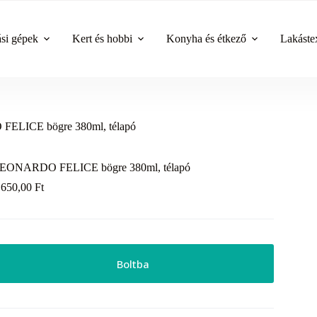
ási gépek
Kert és hobbi
Konyha és étkező
Lakástex
LICE bögre 380ml, télapó
EONARDO FELICE bögre 380ml, télapó
 650,00
Ft
Boltba