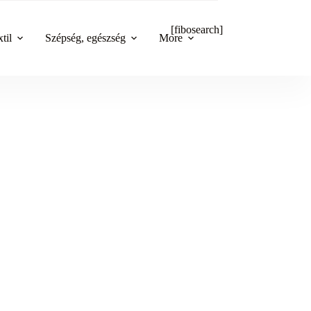
[fibosearch]
til
Szépség, egészség
More