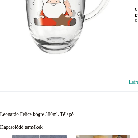
C
K
K
Leír
Leonardo Felice bögre 380ml, Télapó
Kapcsolódó termékek