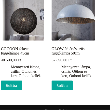
COCOON fekete
GLOW fehér és ezüst
függőlámpa 45cm
függőlámpa 50cm
40 590,00
Ft
57 890,00
Ft
Mennyezeti lámpa,
Mennyezeti lámpa,
csillár
,
Otthon és
csillár
,
Otthon és
kert
,
Otthoni kellék
kert
,
Otthoni kellék
Boltba
Boltba