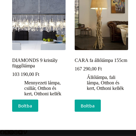
DIAMONDS 9 kristály
CARA fa állólámpa 155cm
függőlámpa
167 290,00
Ft
103 190,00
Ft
Állólámpa, fali
Mennyezeti lámpa,
lámpa
,
Otthon és
csillár
,
Otthon és
kert
,
Otthoni kellék
kert
,
Otthoni kellék
Boltba
Boltba