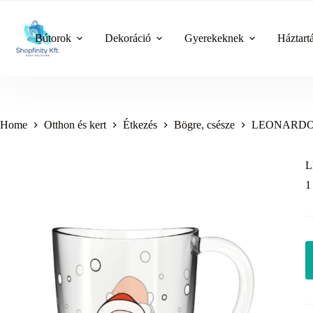
Skip
to
content
Bútorok
Dekoráció
Gyerekeknek
Háztart
Home
Otthon és kert
Étkezés
Bögre, csésze
LEONARDO FE
L
1