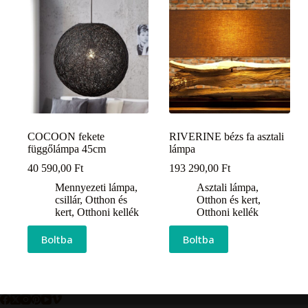
COCOON fekete
RIVERINE bézs fa asztali
függőlámpa 45cm
lámpa
40 590,00
Ft
193 290,00
Ft
Mennyezeti lámpa,
Asztali lámpa
,
csillár
,
Otthon és
Otthon és kert
,
kert
,
Otthoni kellék
Otthoni kellék
Boltba
Boltba