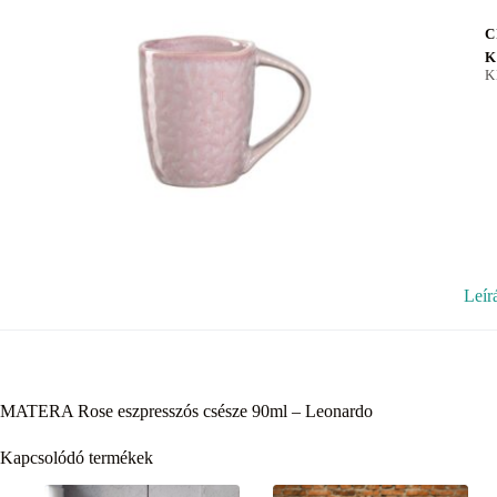
C
K
K
Leír
MATERA Rose eszpresszós csésze 90ml – Leonardo
Kapcsolódó termékek