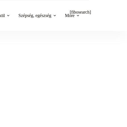
[fibosearch]
til
Szépség, egészség
More