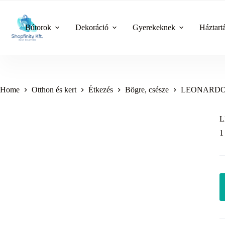
Skip
to
content
Bútorok
Dekoráció
Gyerekeknek
Háztart
Home
Otthon és kert
Étkezés
Bögre, csésze
LEONARDO MA
L
1