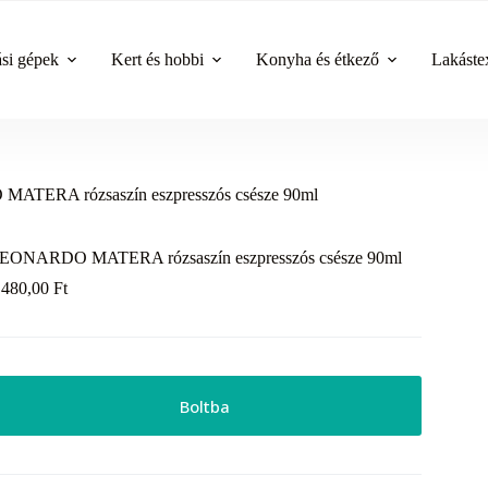
ási gépek
Kert és hobbi
Konyha és étkező
Lakástex
TERA rózsaszín eszpresszós csésze 90ml
EONARDO MATERA rózsaszín eszpresszós csésze 90ml
 480,00
Ft
Boltba