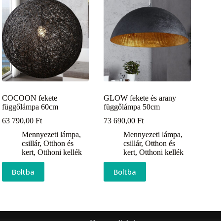
COCOON fekete
GLOW fekete és arany
függőlámpa 60cm
függőlámpa 50cm
63 790,00
Ft
73 690,00
Ft
Mennyezeti lámpa,
Mennyezeti lámpa,
csillár
,
Otthon és
csillár
,
Otthon és
kert
,
Otthoni kellék
kert
,
Otthoni kellék
Boltba
Boltba