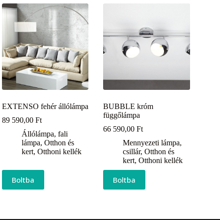
EXTENSO fehér állólámpa
BUBBLE króm
függőlámpa
89 590,00
Ft
66 590,00
Ft
Állólámpa, fali
lámpa
,
Otthon és
Mennyezeti lámpa,
kert
,
Otthoni kellék
csillár
,
Otthon és
kert
,
Otthoni kellék
Boltba
Boltba