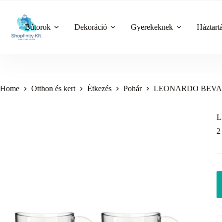
Skip
to
content
Bútorok
Dekoráció
Gyerekeknek
Háztart
Home
Otthon és kert
Étkezés
Pohár
LEONARDO BEVANDA p
L
2