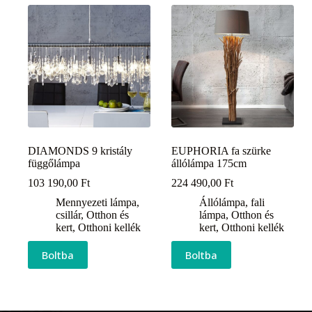
DIAMONDS 9 kristály
EUPHORIA fa szürke
függőlámpa
állólámpa 175cm
103 190,00
Ft
224 490,00
Ft
Mennyezeti lámpa,
Állólámpa, fali
csillár
,
Otthon és
lámpa
,
Otthon és
kert
,
Otthoni kellék
kert
,
Otthoni kellék
Boltba
Boltba