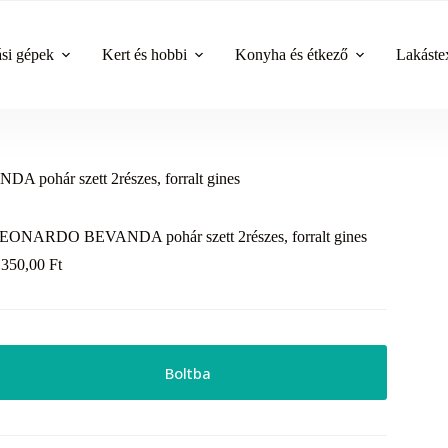
ási gépek
Kert és hobbi
Konyha és étkező
Lakástex
ohár szett 2részes, forralt gines
EONARDO BEVANDA pohár szett 2részes, forralt gines
 350,00
Ft
Boltba