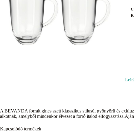
C
K
Leír
A BEVANDA forralt gines szett klasszikus stílusú, gyönyörű és exkluz
alkotnak, amelyből mindenkor élvezet a forró italod elfogyasztása.Aján
Kapcsolódó termékek