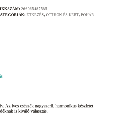
IKKSZÁM:
266065487585
ATEGÓRIÁK:
ÉTKEZÉS
,
OTTHON ÉS KERT
,
POHÁR
ás
ív. Az íves csészék nagyszerű, harmonikus készletet
déknak is kiváló választás.