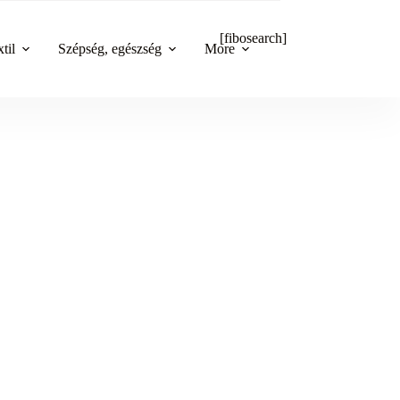
[fibosearch]
til
Szépség, egészség
More