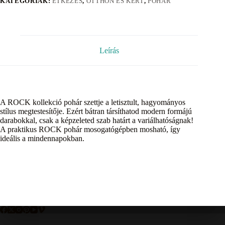
KATEGÓRIÁK:
ÉTKEZÉS
,
OTTHON ÉS KERT
,
POHÁR
Leírás
A ROCK kollekció pohár szettje a letisztult, hagyományos
stílus megtestesítője. Ezért bátran társíthatod modern formájú
darabokkal, csak a képzeleted szab határt a variálhatóságnak!
A praktikus ROCK pohár mosogatógépben mosható, így
ideális a mindennapokban.