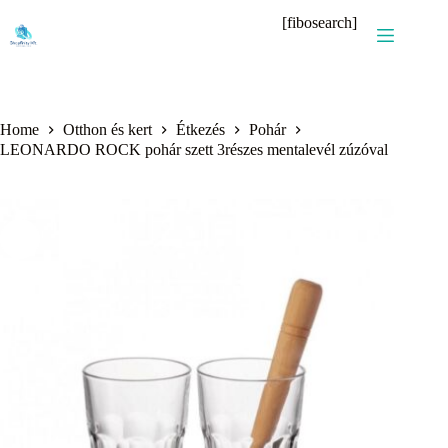
Skip
[fibosearch]
to
content
Home
Otthon és kert
Étkezés
Pohár
LEONARDO ROCK pohár szett 3részes mentalevél zúzóval