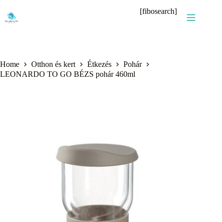
Skip
[fibosearch]
to
content
Home
Otthon és kert
Étkezés
Pohár
LEONARDO TO GO BÉZS pohár 460ml