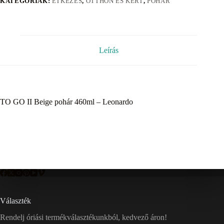
KATEGÓRIÁK:
ÉTKEZÉS
,
OTTHON ÉS KERT
,
POHÁR
Leírás
TO GO II Beige pohár 460ml – Leonardo
Választék
Rendelj óriási termékválasztékunkból, kedvező áron!