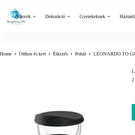
Skip
to
content
Bútorok
Dekoráció
Gyerekeknek
Háztart
Home
Otthon és kert
Étkezés
Pohár
LEONARDO TO GO 
L
2