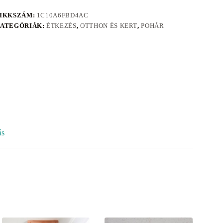
IKKSZÁM:
1C10A6FBD4AC
ATEGÓRIÁK:
ÉTKEZÉS
,
OTTHON ÉS KERT
,
POHÁR
ás