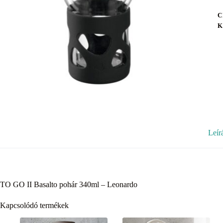
C
K
Leír
TO GO II Basalto pohár 340ml – Leonardo
Kapcsolódó termékek