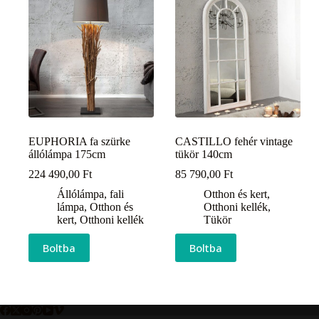
EUPHORIA fa szürke
CASTILLO fehér vintage
állólámpa 175cm
tükör 140cm
224 490,00
Ft
85 790,00
Ft
Állólámpa, fali
Otthon és kert
,
lámpa
,
Otthon és
Otthoni kellék
,
kert
,
Otthoni kellék
Tükör
Boltba
Boltba