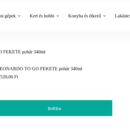
ási gépek
Kert és hobbi
Konyha és étkező
Lakástex
FEKETE pohár 340ml
EONARDO TO GO FEKETE pohár 340ml
 520,00
Ft
Boltba