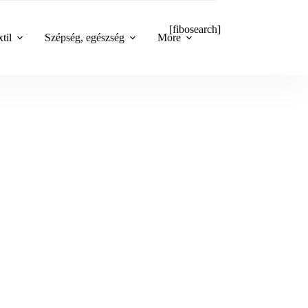
[fibosearch]
til
Szépség, egészség
More