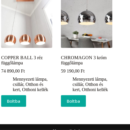
COPPER BALL 3 réz
CHROMAGON 3 króm
függőlámpa
függőlámpa
74 890,00
Ft
59 190,00
Ft
Mennyezeti lámpa,
Mennyezeti lámpa,
csillár
,
Otthon és
csillár
,
Otthon és
kert
,
Otthoni kellék
kert
,
Otthoni kellék
Boltba
Boltba