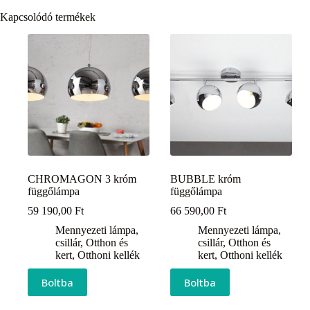
Kapcsolódó termékek
CHROMAGON 3 króm
BUBBLE króm
függőlámpa
függőlámpa
59 190,00
Ft
66 590,00
Ft
Mennyezeti lámpa,
Mennyezeti lámpa,
csillár
,
Otthon és
csillár
,
Otthon és
kert
,
Otthoni kellék
kert
,
Otthoni kellék
Boltba
Boltba