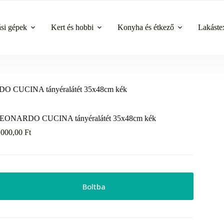
ási gépek
Kert és hobbi
Konyha és étkező
Lakástex
 CUCINA tányéralátét 35x48cm kék
EONARDO CUCINA tányéralátét 35x48cm kék
 000,00
Ft
Boltba