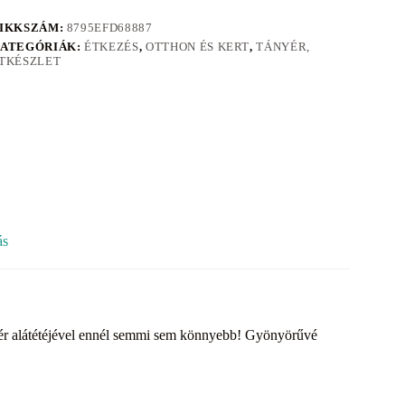
IKKSZÁM:
8795EFD68887
ATEGÓRIÁK:
ÉTKEZÉS
,
OTTHON ÉS KERT
,
TÁNYÉR,
TKÉSZLET
ás
nyér alátétéjével ennél semmi sem könnyebb! Gyönyörűvé