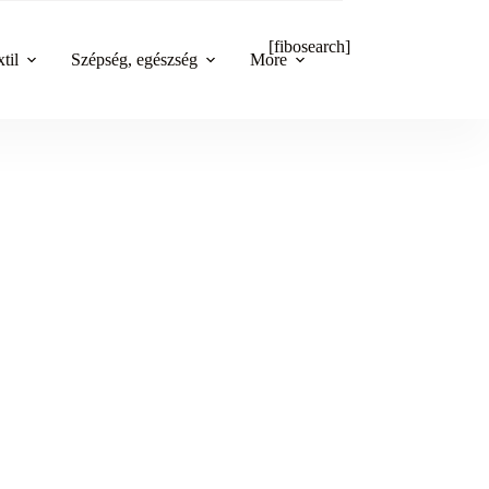
[fibosearch]
til
Szépség, egészség
More