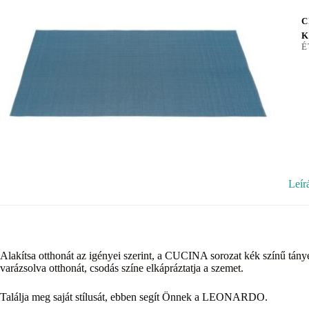
C
K
É
Leír
Alakítsa otthonát az igényei szerint, a CUCINA sorozat kék színű tá
varázsolva otthonát, csodás színe elkápráztatja a szemet.
Találja meg saját stílusát, ebben segít Önnek a LEONARDO.