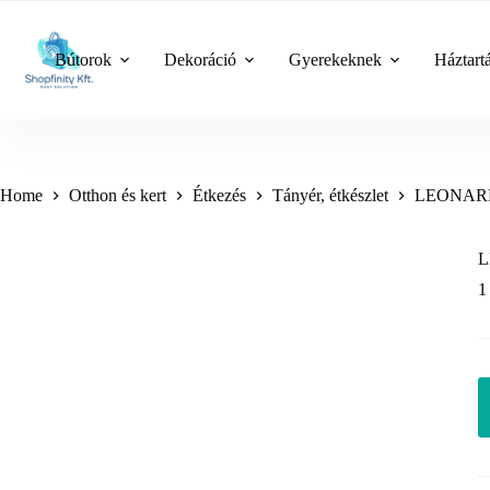
Skip
to
content
Bútorok
Dekoráció
Gyerekeknek
Háztart
Home
Otthon és kert
Étkezés
Tányér, étkészlet
LEONARDO
L
1