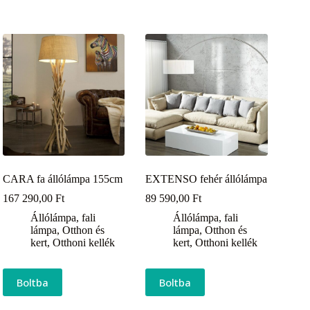
CARA fa állólámpa 155cm
EXTENSO fehér állólámpa
167 290,00
Ft
89 590,00
Ft
Állólámpa, fali
Állólámpa, fali
lámpa
,
Otthon és
lámpa
,
Otthon és
kert
,
Otthoni kellék
kert
,
Otthoni kellék
Boltba
Boltba