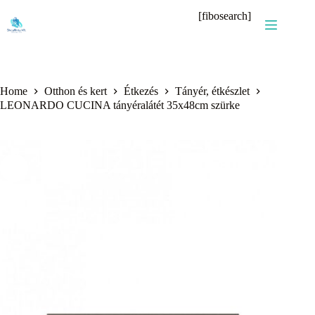
Skip
[fibosearch]
to
content
Home
Otthon és kert
Étkezés
Tányér, étkészlet
LEONARDO CUCINA tányéralátét 35x48cm szürke