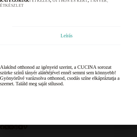
KATEGÓRIÁK:
ÉTKEZÉS
,
OTTHON ÉS KERT
,
TÁNYÉR,
ÉTKÉSZLET
Leírás
Alakítsd otthonod az igényeid szerint, a CUCINA sorozat
szürke színű tányér alátétéjével ennél semmi sem könnyebb!
Gyönyörűvé varázsolva otthonod, csodás színe elkápráztatja a
szemet. Találd meg saját stílusod.