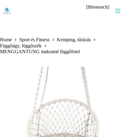
Skip
[fibosearch]
to
content
Home
Sport és Fitness
Kemping, túrázás
Függõágy, függõszék
MENGGANTUNG makramé függőfotel