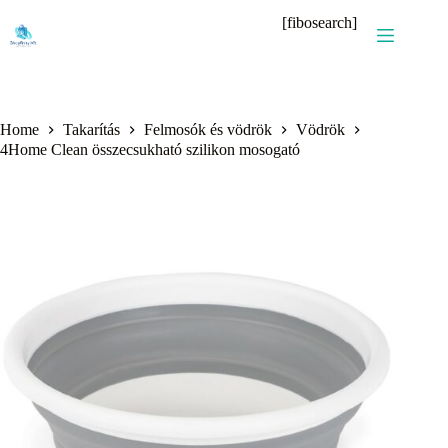
Skip
[fibosearch]
to
content
Home
Takarítás
Felmosók és vödrök
Vödrök
4Home Clean összecsukható szilikon mosogató