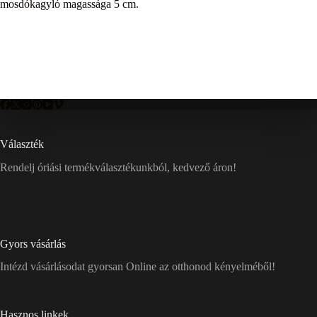
mosdókagyló magassága 5 cm.
Választék
Rendelj óriási termékválasztékunkból, kedvező áron!
Gyors vásárlás
Intézd vásárlásodat gyorsan Online az otthonod kényelméből!
Hasznos linkek