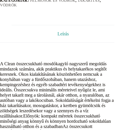
KATEGÓRIÁK:
FELMOSÓK ÉS VÖDRÖK
,
TAKARÍTÁS
,
VÖDRÖK
Leírás
A Clean összecsukható mosdókagyló nagyszerű megoldás
mindazok számára, akik praktikus és helytakarékos segítőt
keresnek. Okos kialakításának köszönhetően nemcsak a
konyhában vagy a fürdőszobában, hanem utazáshoz,
kempingezéshez és egyéb szabadtéri tevékenységekhez is
ideális. Összecsukva minimális méreteivel nyűgöz le, ami
helyet takarít meg a tárolásnál, akár otthon, a nyaralóban, az
autóban vagy a lakókocsiban. Sokoldalúságát értékelni fogja a
ház takarításakor, mosogatáskor, a kertben gyümölcsök és
zöldségek leszedésekor vagy a szennyes és a víz
szállításakor.Előnyök: kompakt méretek összecsukható
minőségi anyag könnyű és könnyen hordozható sokoldalúan
használható otthon és a szabadbanAz összecsukott