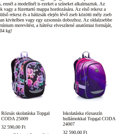
s, ennél a modellnél is ezeket a színeket alkalmaztuk. Az
k vagy a füzettartó mappa hordozására. Az első rekesz a
ülső rekesz és a hátizsák elején lévő zseb közötti mély zseb
yan kivitelben vagy egy uzsonnás dobozhoz. Az oldalzsebbe
umínium merevítést, a hátrész elveszítené anatómiai formáját,
,04 kg!
Rózsás skolatáska Topgal
Iskolatáska rózsaszín
CODA 25009
hullámokkal Topgal CODA
24007
32 590,00
Ft
32 590,00
Ft