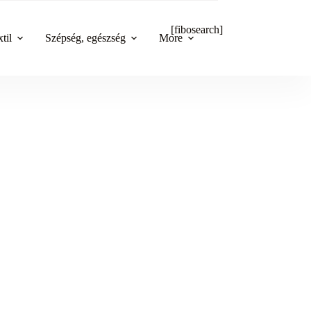
[fibosearch]
til
Szépség, egészség
More