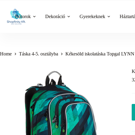
Skip
to
content
Bútorok
Dekoráció
Gyerekeknek
Háztart
Home
Táska 4-5. osztályba
Kékesöld iskolatáska Topgal LYNN
K
3