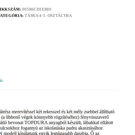
IKKSZÁM:
F0586CD1E880
ATEGÓRIA:
TÁSKA 4-5. OSZTÁLYBA
ás
trész merevítéssel két rekesszel és két mély zsebbel állítható
 (a libbenő végek könnyebb rögzítéséhez) fényvisszaverő
őgátló bevonat TOPDURA anyagból készült, lábakkal ellátott
a kulcsokhoz fogantyú az iskolatáska padra akasztásához
 modell kínálatunk egyik legtágasabb darabja. Ő az