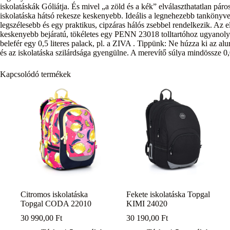
iskolatáskák Góliátja. És mivel „a zöld és a kék” elválaszthatatlan páro
iskolatáska hátsó rekesze keskenyebb. Ideális a legnehezebb tankönyve
legszélesebb és egy praktikus, cipzáras hálós zsebbel rendelkezik. Az el
keskenyebb bejáratú, tökéletes egy PENN 23018 tolltartóhoz ugyanol
belefér egy 0,5 literes palack, pl. a ZIVA . Tippünk: Ne húzza ki az al
és az iskolatáska szilárdsága gyengülne. A merevítő súlya mindössze 0
Kapcsolódó termékek
Citromos iskolatáska
Fekete iskolatáska Topgal
Topgal CODA 22010
KIMI 24020
30 990,00
Ft
30 190,00
Ft