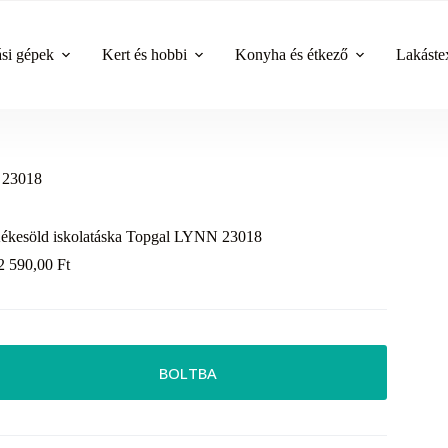
ási gépek
Kert és hobbi
Konyha és étkező
Lakástex
 23018
ékesöld iskolatáska Topgal LYNN 23018
2 590,00
Ft
BOLTBA