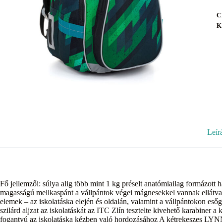
C
K
Leír
Fő jellemzői: súlya alig több mint 1 kg préselt anatómiailag formázott há
magasságú mellkaspánt a vállpántok végei mágnesekkel vannak ellátva
elemek – az iskolatáska elején és oldalán, valamint a vállpántokon es
szilárd aljzat az iskolatáskát az ITC Zlín tesztelte kivehető karabiner 
fogantyú az iskolatáska kézben való hordozásához A kétrekeszes LYNN