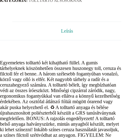
KATEGÓRIA:
TOLLTARTÓ ALSÓSOKNAK
Leírás
Egyemeletes tolltartó két kihajtható füllel. A gumis
tárhelyeknek köszönhetően összesen huszonegy toll, ceruza és
filctoll fér el benne. A három szélesebb fogantyúban vonalzó,
körző vagy olló is elfér. Két nagyobb tárhely a radír és a
ceruzahegyező számára. A tolltartó bélelt, így megbízhatóan
védi az összes íróeszközt. Minőségi cipzárral záródik, nagy,
ergonomikus fogantyúkkal van ellátva a könnyű kezelhetőség
érdekében. Az osztófal átlátszó fóliái mögött órarend vagy
akár puska helyezhető el. ♻️ A tolltartó anyaga és bélése
újrahasznosított poliészterből készült a GRS tanúsítványnak
megfelelően. BONUS: A rajzolás engedélyezett! A tolltartó
belső anyaga halványszürke, mintás anyagból készült, melyet
ki lehet színezni! Inkább színes ceruza használatát javasoljuk,
a színes filctoll szétivódhat az anyagon. FIGYELEM: Ne