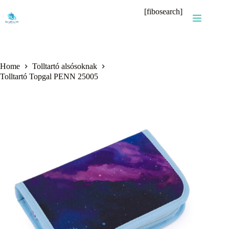
Skip
[fibosearch]
to
content
Home
Tolltartó alsósoknak
Tolltartó Topgal PENN 25005