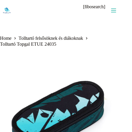
Skip
[fibosearch]
to
content
Home
Tolltartó felsősöknek és diákoknak
Tolltartó Topgal ETUE 24035