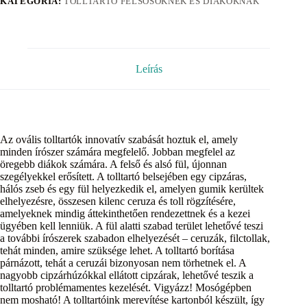
KATEGÓRIA:
TOLLTARTÓ FELSŐSÖKNEK ÉS DIÁKOKNAK
Leírás
Az ovális tolltartók innovatív szabását hoztuk el, amely
minden írószer számára megfelelő. Jobban megfelel az
öregebb diákok számára. A felső és alsó fül, újonnan
szegélyekkel erősített. A tolltartó belsejében egy cipzáras,
hálós zseb és egy fül helyezkedik el, amelyen gumik kerültek
elhelyezésre, összesen kilenc ceruza és toll rögzítésére,
amelyeknek mindig áttekinthetően rendezettnek és a kezei
ügyében kell lenniük. A fül alatti szabad terület lehetővé teszi
a további írószerek szabadon elhelyezését – ceruzák, filctollak,
tehát minden, amire szüksége lehet. A tolltartó borítása
párnázott, tehát a ceruzái bizonyosan nem törhetnek el. A
nagyobb cipzárhúzókkal ellátott cipzárak, lehetővé teszik a
tolltartó problémamentes kezelését. Vigyázz! Mosógépben
nem mosható! A tolltartóink merevítése kartonból készült, így