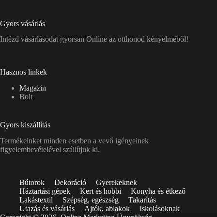
Gyors vásárlás
Intézd vásárlásodat gyorsan Online az otthonod kényelméből!
Hasznos linkek
Magazin
Bolt
Gyors kiszállítás
Termékeinket minden esetben a vevő igényeinek
figyelembevételével szállítjuk ki.
Bútorok
Dekoráció
Gyerekeknek
Háztartási gépek
Kert és hobbi
Konyha és étkező
Lakástextil
Szépség, egészség
Takarítás
Utazás és vásárlás
Ajtók, ablakok
Iskolásoknak