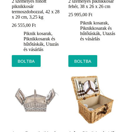
2 személyes fonott
2 személyes piknikkosár
piknikkosár
fehér, 38 x 26 x 26 cm
termoszdobozzal, 42 x 28
25 995,00
Ft
x 20 cm, 3,25 kg
Piknik kosarak
,
26 555,00
Ft
Piknikkosarak és
Piknik kosarak
,
hűtőtáskák
,
Utazás
Piknikkosarak és
és vásárlás
hűtőtáskák
,
Utazás
és vásárlás
BOLTBA
BOLTBA