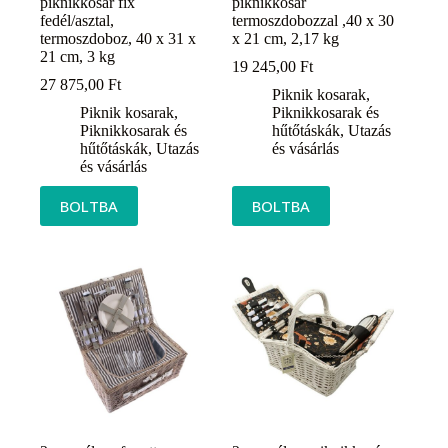
piknikkosár fix
piknikkosár
fedél/asztal,
termoszdobozzal ,40 x 30
termoszdoboz, 40 x 31 x
x 21 cm, 2,17 kg
21 cm, 3 kg
19 245,00
Ft
27 875,00
Ft
Piknik kosarak
,
Piknik kosarak
,
Piknikkosarak és
Piknikkosarak és
hűtőtáskák
,
Utazás
hűtőtáskák
,
Utazás
és vásárlás
és vásárlás
BOLTBA
BOLTBA