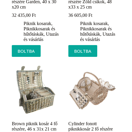
részére Garden, 40 x 30
részére Zöld csíkok, 48
x20 cm
x33 x 25 cm
32 435,00
Ft
36 605,00
Ft
Piknik kosarak
,
Piknik kosarak
,
Piknikkosarak és
Piknikkosarak és
hűtőtáskák
,
Utazás
hűtőtáskák
,
Utazás
és vásárlás
és vásárlás
BOLTBA
BOLTBA
Brown piknik kosár 4 fő
Cylinder fonott
részére, 46 x 31x 21 cm
piknikkosár 2 fő részére