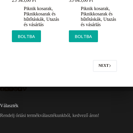
25 345,00
Ft
35 045,00
Ft
Piknik kosarak
,
Piknik kosarak
,
Piknikkosarak és
Piknikkosarak és
hűtőtáskák
,
Utazás
hűtőtáskák
,
Utazás
és vásárlás
és vásárlás
BOLTBA
BOLTBA
NEXT
Választék
Rendelj óriási termékválasztékunkból, kedvező áron!