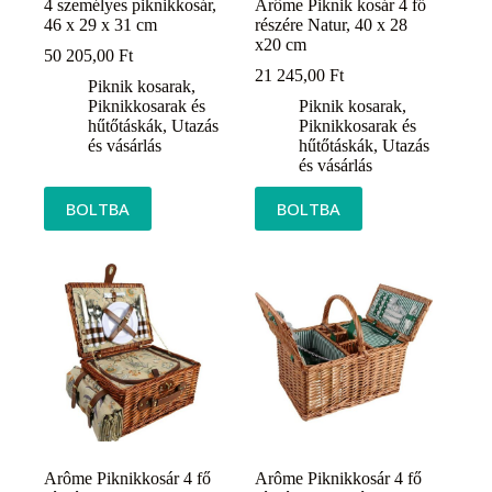
4 személyes piknikkosár,
Arôme Piknik kosár 4 fő
46 x 29 x 31 cm
részére Natur, 40 x 28
x20 cm
50 205,00
Ft
21 245,00
Ft
Piknik kosarak
,
Piknikkosarak és
Piknik kosarak
,
hűtőtáskák
,
Utazás
Piknikkosarak és
és vásárlás
hűtőtáskák
,
Utazás
és vásárlás
BOLTBA
BOLTBA
Arôme Piknikkosár 4 fő
Arôme Piknikkosár 4 fő