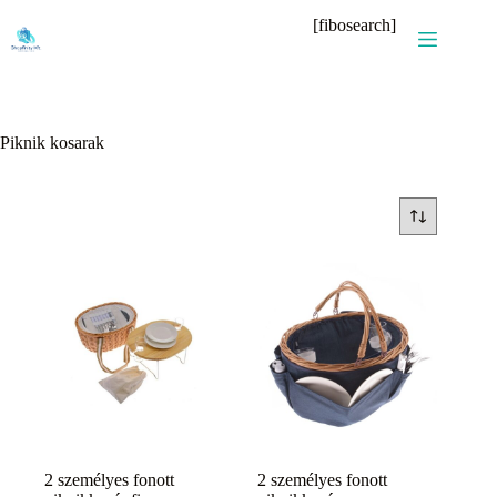
Skip
[fibosearch]
to
content
Piknik kosarak
2 személyes fonott
2 személyes fonott