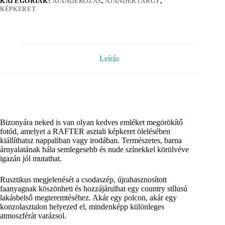
KATEGÓRIÁK:
AJÁNDÉKOZÁS
,
AJÁNDÉKTÁRGY
,
KÉPKERET
Leírás
Bizonyára neked is van olyan kedves emléket megörökítő
fotód, amelyet a RAFTER asztali képkeret ölelésében
kiállíthatsz nappaliban vagy irodában. Természetes, barna
árnyalatának hála semlegesebb és nude színekkel körülvéve
igazán jól mutathat.
Rusztikus megjelenését a csodaszép, újrahasznosított
faanyagnak köszönheti és hozzájárulhat egy country stílusú
lakásbelső megteremtéséhez. Akár egy polcon, akár egy
konzolasztalon helyezed el, mindenképp különleges
atmoszférát varázsol.