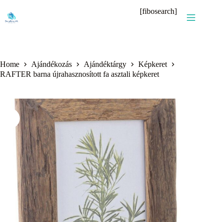
Skip
[fibosearch]
to
content
Home
Ajándékozás
Ajándéktárgy
Képkeret
RAFTER barna újrahasznosított fa asztali képkeret