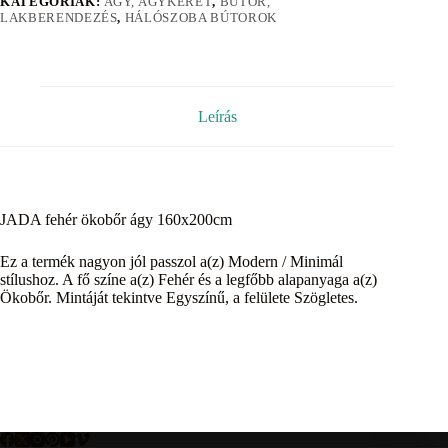
KATEGÓRIÁK:
ÁGY, ÁGYKERET
,
BÚTOR,
LAKBERENDEZÉS
,
HÁLÓSZOBA BÚTOROK
Leírás
JADA fehér ökobőr ágy 160x200cm
Ez a termék nagyon jól passzol a(z) Modern / Minimál
stílushoz. A fő színe a(z) Fehér és a legfőbb alapanyaga a(z)
Ökobőr. Mintáját tekintve Egyszínű, a felülete Szögletes.