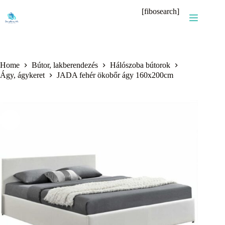
Skip
[fibosearch]
to
content
Home
Bútor, lakberendezés
Hálószoba bútorok
Ágy, ágykeret
JADA fehér ökobőr ágy 160x200cm