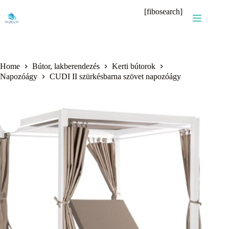
Skip
[fibosearch]
to
content
Home
Bútor, lakberendezés
Kerti bútorok
Napozóágy
CUDI II szürkésbarna szövet napozóágy