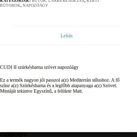
KATEGÓRIÁK:
BÚTOR, LAKBERENDEZÉS
,
KERTI
BÚTOROK
,
NAPOZÓÁGY
Leírás
CUDI II szürkésbarna szövet napozóágy
Ez a termék nagyon jól passzol a(z) Mediterrán stílushoz. A fő
színe a(z) Szürkésbarna és a legfőbb alapanyaga a(z) Szövet.
Mintáját tekintve Egyszínű, a felülete Matt.