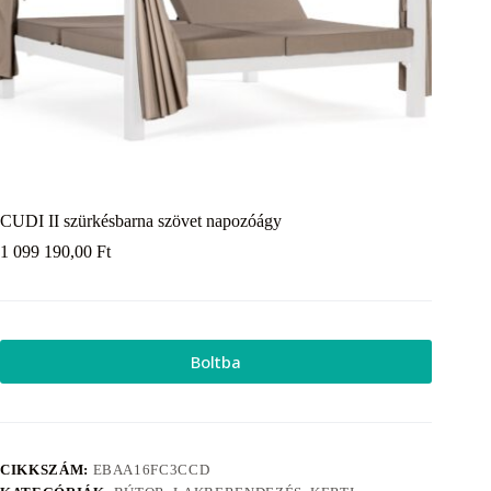
CUDI II szürkésbarna szövet napozóágy
1 099 190,00
Ft
Boltba
CIKKSZÁM:
EBAA16FC3CCD