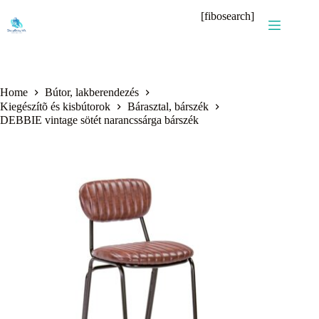
Skip
[fibosearch]
to
content
Home
Bútor, lakberendezés
Kiegészítõ és kisbútorok
Bárasztal, bárszék
DEBBIE vintage sötét narancssárga bárszék