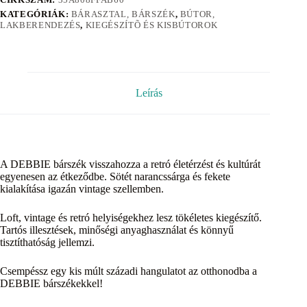
KATEGÓRIÁK:
BÁRASZTAL, BÁRSZÉK
,
BÚTOR,
LAKBERENDEZÉS
,
KIEGÉSZÍTÕ ÉS KISBÚTOROK
Leírás
A DEBBIE bárszék visszahozza a retró életérzést és kultúrát
egyenesen az étkeződbe. Sötét narancssárga és fekete
kialakítása igazán vintage szellemben.
Loft, vintage és retró helyiségekhez lesz tökéletes kiegészítő.
Tartós illesztések, minőségi anyaghasználat és könnyű
tisztíthatóság jellemzi.
Csempéssz egy kis múlt századi hangulatot az otthonodba a
DEBBIE bárszékekkel!