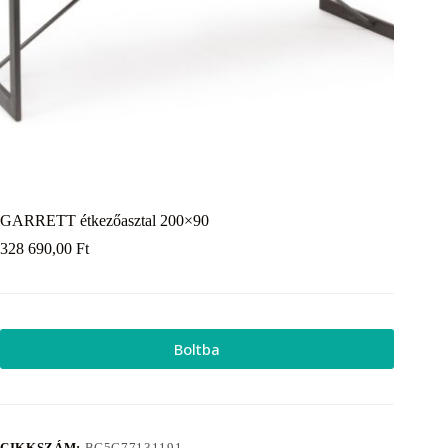
GARRETT étkezőasztal 200×90
328 690,00
Ft
Boltba
CIKKSZÁM:
BC5C77131191