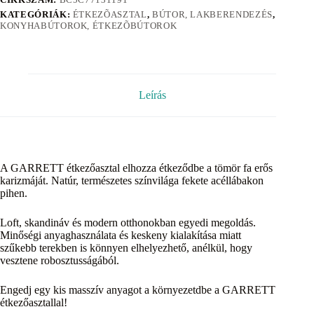
KATEGÓRIÁK:
ÉTKEZÕASZTAL
,
BÚTOR, LAKBERENDEZÉS
,
KONYHABÚTOROK, ÉTKEZÕBÚTOROK
Leírás
A GARRETT étkezőasztal elhozza étkeződbe a tömör fa erős
karizmáját. Natúr, természetes színvilága fekete acéllábakon
pihen.
Loft, skandináv és modern otthonokban egyedi megoldás.
Minőségi anyaghasználata és keskeny kialakítása miatt
szűkebb terekben is könnyen elhelyezhető, anélkül, hogy
vesztene robosztusságából.
Engedj egy kis masszív anyagot a környezetdbe a GARRETT
étkezőasztallal!