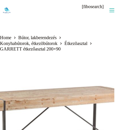
Skip
[fibosearch]
to
content
Home
Bútor, lakberendezés
Konyhabútorok, étkezõbútorok
Étkezõasztal
GARRETT étkezőasztal 200×90