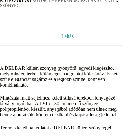
KATEGÓRIÁK:
BÚTOR, LAKBERENDEZÉS
,
LAKÁSTEXTIL
,
SZÕNYEG
Leírás
A DELBAR kültéri szőnyeg gyönyörű, egyedi kiegészítő,
mely minden térben különleges hangulatot kölcsönöz. Fekete
színe eleganciát sugároz és a legtöbb színnel könnyen
kombinálható.
Mintázata miatt sejtelmes, keleti stílusú terekben lenyűgöző
látványt nyújthat. A 120 x 180 cm méretű szőnyeg
polipropilénből készült, anyagából adódóan nem ülnek meg
benne a poratkák, könnyű tisztítani és kopásállóság jellemzi.
Teremts keleti hangulatot a DELBAR kültéri szőnyeggel!