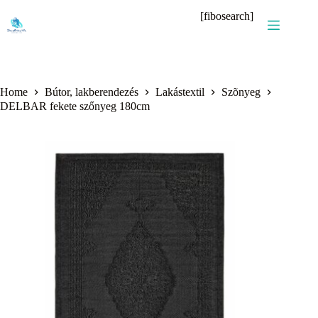
Skip
[fibosearch]
to
content
Home
Bútor, lakberendezés
Lakástextil
Szõnyeg
DELBAR fekete szőnyeg 180cm