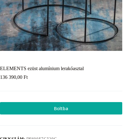
ELEMENTS ezüst alumínium lerakóasztal
136 390,00
Ft
Boltba
CIKKSZÁM:
DF600E7C529C