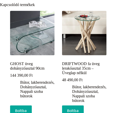
Kapcsolódó termékek
GHOST üveg
DRIFTWOOD fa üveg
dohányzóasztal 90cm
lerakóasztal 35cm –
Üveglap nélkül
144 390,00
Ft
48 490,00
Ft
Bútor, lakberendezés
,
Dohányzóasztal
,
Bútor, lakberendezés
,
Nappali szoba
Dohányzóasztal
,
bútorok
Nappali szoba
bútorok
Boltba
Boltba