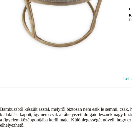
C
K
D
Leír
Bambuszból készült asztal, melyről biztosan nem esik le semmi, csak, h
kialakítást kapott, így nem csak a ráhelyezett dolgaid lesznek nagy bizt
a figyelem középpontjába kerül majd. Különlegességét növeli, hogy ez a
elhelyezhető.