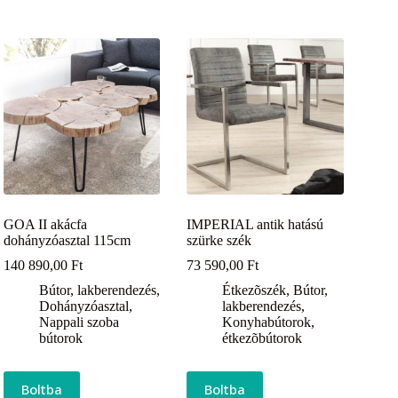
GOA II akácfa
IMPERIAL antik hatású
dohányzóasztal 115cm
szürke szék
140 890,00
Ft
73 590,00
Ft
Bútor, lakberendezés
,
Étkezõszék
,
Bútor,
Dohányzóasztal
,
lakberendezés
,
Nappali szoba
Konyhabútorok,
bútorok
étkezõbútorok
Boltba
Boltba