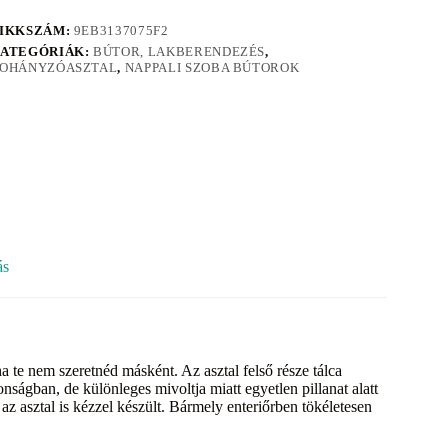
IKKSZÁM:
9EB3137075F2
ATEGÓRIÁK:
BÚTOR, LAKBERENDEZÉS
,
OHÁNYZÓASZTAL
,
NAPPALI SZOBA BÚTOROK
ás
a te nem szeretnéd másként. Az asztal felső része tálca
onságban, de különleges mivoltja miatt egyetlen pillanat alatt
z asztal is kézzel készült. Bármely enteriőrben tökéletesen