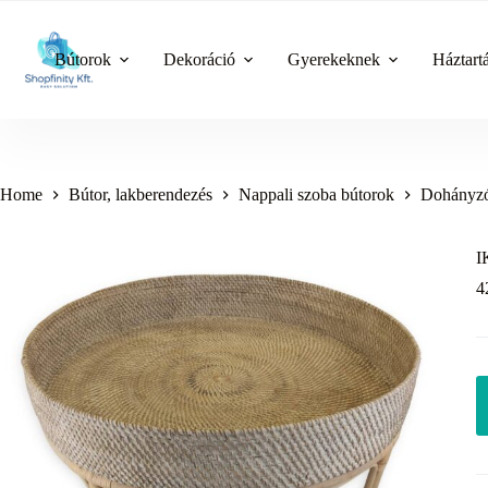
Skip
to
content
Bútorok
Dekoráció
Gyerekeknek
Háztart
Home
Bútor, lakberendezés
Nappali szoba bútorok
Dohányzó
I
4