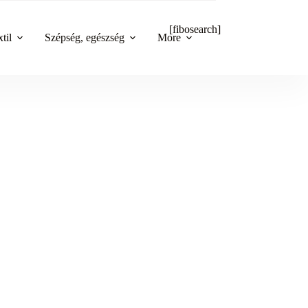
[fibosearch]
til
Szépség, egészség
More