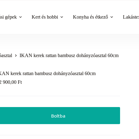
ási gépek
Kert és hobbi
Konyha és étkező
Lakástex
asztal
IKAN kerek rattan bambusz dohányzóasztal 60cm
KAN kerek rattan bambusz dohányzóasztal 60cm
2 900,00
Ft
Boltba