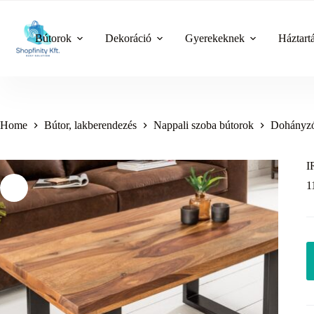
Skip
to
content
Bútorok
Dekoráció
Gyerekeknek
Háztart
Home
Bútor, lakberendezés
Nappali szoba bútorok
Dohányzó
I
1