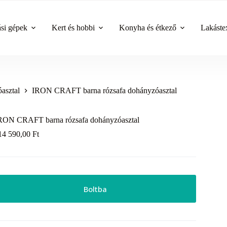
ási gépek
Kert és hobbi
Konyha és étkező
Lakástex
asztal
IRON CRAFT barna rózsafa dohányzóasztal
RON CRAFT barna rózsafa dohányzóasztal
14 590,00
Ft
Boltba