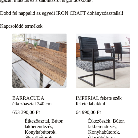
igazán mutatós és a stabilitásról is gondoskodik.
Dobd fel nappalid az egyedi IRON CRAFT dohányzóasztallal!
Kapcsolódó termékek
BARRACUDA
IMPERIAL fekete szék
étkezőasztal 240 cm
fekete lábakkal
653 390,00
Ft
64 990,00
Ft
Étkezõasztal
,
Bútor,
Étkezõszék
,
Bútor,
lakberendezés
,
lakberendezés
,
Konyhabútorok,
Konyhabútorok,
étkezõbútorok
étkezõbútorok