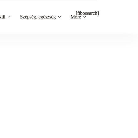
[fibosearch]
til
Szépség, egészség
More