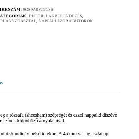
IKKSZÁM:
9C89A0F25C36
ATEGÓRIÁK:
BÚTOR, LAKBERENDEZÉS
,
OHÁNYZÓASZTAL
,
NAPPALI SZOBA BÚTOROK
ás
a rózsafa (sheesham) szépségét és ezzel nappalid díszévé
ke színek különböző árnyalataival.
lamint skandináv belső terekbe. A 45 mm vastag asztallap