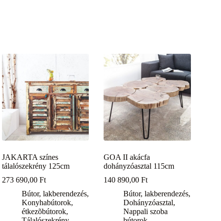
JAKARTA színes
GOA II akácfa
tálalószekrény 125cm
dohányzóasztal 115cm
273 690,00
Ft
140 890,00
Ft
Bútor, lakberendezés
,
Bútor, lakberendezés
,
Konyhabútorok,
Dohányzóasztal
,
étkezõbútorok
,
Nappali szoba
Tálalószekrény
bútorok