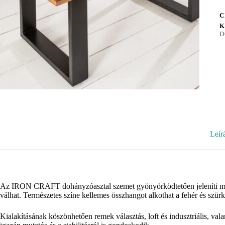
C
K
D
Leír
Az IRON CRAFT dohányzóasztal szemet gyönyörködtetően jeleníti meg 
válhat. Természetes színe kellemes összhangot alkothat a fehér és szür
Kialakításának köszönhetően remek választás, loft és indusztriális, va