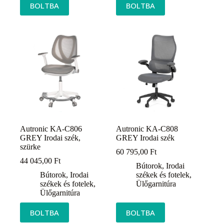
BOLTBA
BOLTBA
Autronic KA-C806
Autronic KA-C808
GREY Irodai szék,
GREY Irodai szék
szürke
60 795,00
Ft
44 045,00
Ft
Bútorok
,
Irodai
Bútorok
,
Irodai
székek és fotelek
,
székek és fotelek
,
Ülőgarnitúra
Ülőgarnitúra
BOLTBA
BOLTBA