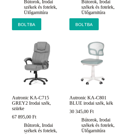
Bútorok
,
Irodai
Bútorok
,
Irodai
székek és fotelek
,
székek és fotelek
,
Ülőgarnitúra
Ülőgarnitúra
BOLTBA
BOLTBA
Autronic KA-C715
Autronic KA-C801
GREY2 Irodai szék,
BLUE irodai szék, kék
szürke
30 345,00
Ft
67 895,00
Ft
Bútorok
,
Irodai
Bútorok
,
Irodai
székek és fotelek
,
székek és fotelek
,
Ülőgarnitúra