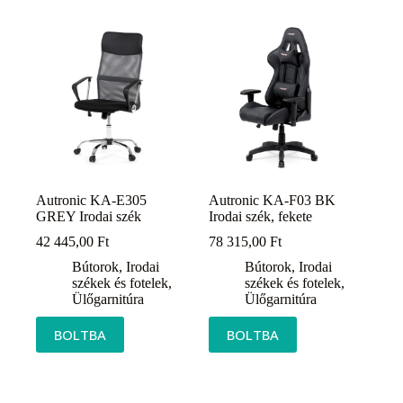
Autronic KA-E305
Autronic KA-F03 BK
GREY Irodai szék
Irodai szék, fekete
42 445,00
Ft
78 315,00
Ft
Bútorok
,
Irodai
Bútorok
,
Irodai
székek és fotelek
,
székek és fotelek
,
Ülőgarnitúra
Ülőgarnitúra
BOLTBA
BOLTBA