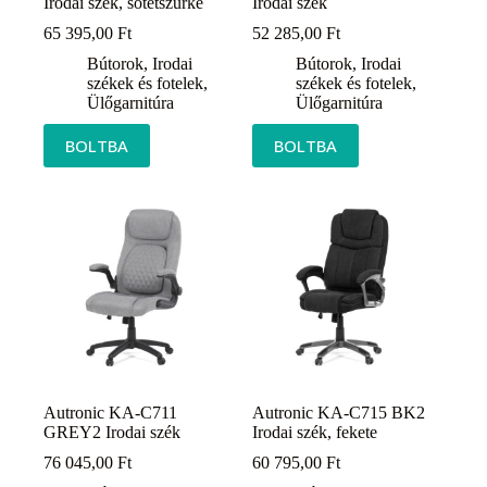
Irodai szék, sötétszürke
Irodai szék
65 395,00
Ft
52 285,00
Ft
Bútorok
,
Irodai
Bútorok
,
Irodai
székek és fotelek
,
székek és fotelek
,
Ülőgarnitúra
Ülőgarnitúra
BOLTBA
BOLTBA
Autronic KA-C711
Autronic KA-C715 BK2
GREY2 Irodai szék
Irodai szék, fekete
76 045,00
Ft
60 795,00
Ft