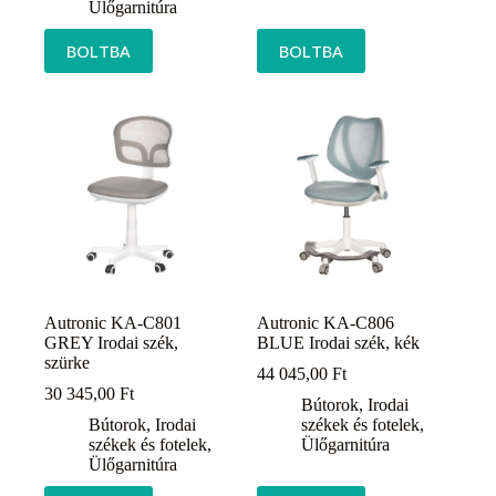
Ülőgarnitúra
BOLTBA
BOLTBA
Autronic KA-C801
Autronic KA-C806
GREY Irodai szék,
BLUE Irodai szék, kék
szürke
44 045,00
Ft
30 345,00
Ft
Bútorok
,
Irodai
Bútorok
,
Irodai
székek és fotelek
,
székek és fotelek
,
Ülőgarnitúra
Ülőgarnitúra